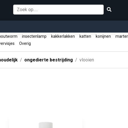
outworm
insectenlamp
kakkerlakken
katten
konijnen
marte
vervisjes
Overig
oudelijk
ongedierte bestrijding
vlooien