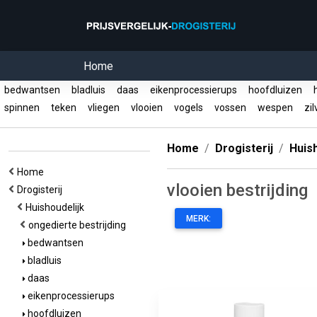
Home
bedwantsen
bladluis
daas
eikenprocessierups
hoofdluizen
h
spinnen
teken
vliegen
vlooien
vogels
vossen
wespen
zil
Home
Drogisterij
Huish
Home
vlooien bestrijding
Drogisterij
Huishoudelijk
MERK:
ongedierte bestrijding
bedwantsen
bladluis
daas
eikenprocessierups
hoofdluizen