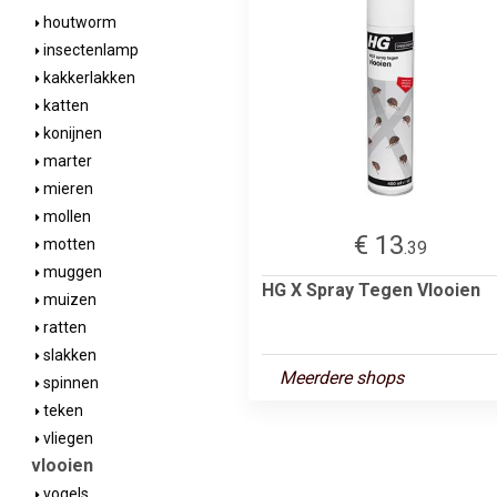
houtworm
insectenlamp
kakkerlakken
katten
konijnen
marter
mieren
mollen
€ 13
motten
.39
muggen
HG X Spray Tegen Vlooien
muizen
ratten
slakken
Meerdere shops
spinnen
teken
vliegen
vlooien
vogels