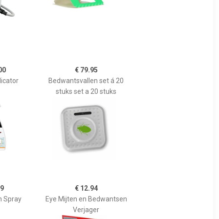
00
€ 79.95
icator
Bedwantsvallen set á 20
stuks set a 20 stuks
69
€ 12.94
 Spray
Eye Mijten en Bedwantsen
Verjager