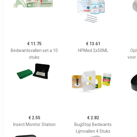
€ 11.75
€ 13.61
Bedwantsvallen set a 10
HPMed 2x50ML
Op
stuks
voor
€ 2.55
€ 2.82
Insect Monitor Station
BugStop Bedwants
Lijmvallen 4 Stuks