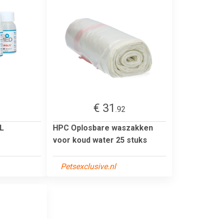
€ 31
3
.92
L
HPC Oplosbare waszakken
voor koud water 25 stuks
Petsexclusive.nl