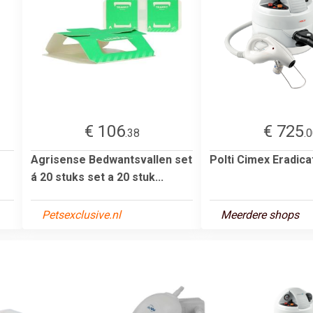
€ 106
€ 725
.38
.
Agrisense Bedwantsvallen set
Polti Cimex Eradica
á 20 stuks set a 20 stuk...
Petsexclusive.nl
Meerdere shops