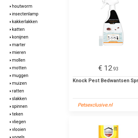
houtworm
insectenlamp
kakkerlakken
katten
konijnen
marter
mieren
mollen
€ 12
motten
.93
muggen
Knock Pest Bedwantsen Sp
muizen
ratten
slakken
Petsexclusive.nl
spinnen
teken
vliegen
vlooien
vogels