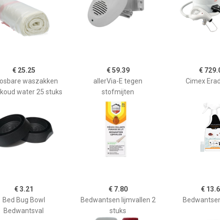
€ 25.25
€ 59.39
€ 729.
losbare waszakken
allerVia-E tegen
Cimex Erad
 koud water 25 stuks
stofmijten
€ 3.21
€ 7.80
€ 13.
Bed Bug Bowl
Bedwantsen lijmvallen 2
Bedwantsen
Bedwantsval
stuks