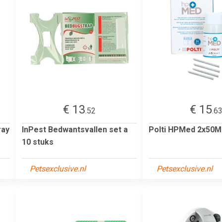
€ 13
€ 15
.52
.6
ray
InPest Bedwantsvallen set a
Polti HPMed 2x50M
10 stuks
Petsexclusive.nl
Petsexclusive.nl