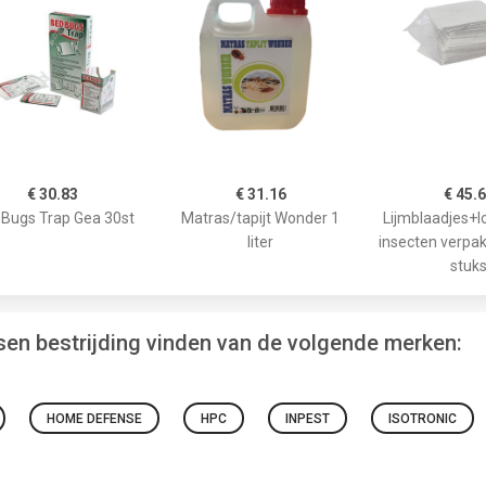
€ 30.83
€ 31.16
€ 45.
Bugs Trap Gea 30st
Matras/tapijt Wonder 1
Lijmblaadjes+l
liter
insecten verpa
stuk
ntsen bestrijding vinden van de volgende merken:
HOME DEFENSE
HPC
INPEST
ISOTRONIC