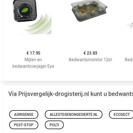
€ 17.95
€ 23.83
Mijten en
Bedwantsmonitor 12st
Bed 
bedwantsverjager Eye
Via Prijsvergelijk-drogisterij.nl kunt u bedwa
AGRISENSE
ALLESTEGENONGEDIERTE.NL
ECOSECT
PEST-STOP
POLTI