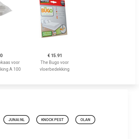
60
€ 15.91
okaas voor
The Bugo voor
kking A 100
vloerbedekking
s
JUNAI.NL
KNOCK PEST
OLAN