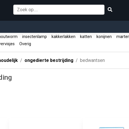
outworm
insectenlamp
kakkerlakken
katten
konijnen
marte
vervisjes
Overig
oudelijk
ongedierte bestrijding
bedwantsen
ding