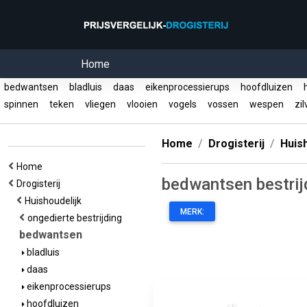
Home
bedwantsen
bladluis
daas
eikenprocessierups
hoofdluizen
h
spinnen
teken
vliegen
vlooien
vogels
vossen
wespen
zil
Home
Drogisterij
Huish
Home
bedwantsen bestrij
Drogisterij
Huishoudelijk
MERK:
ongedierte bestrijding
bedwantsen
bladluis
daas
eikenprocessierups
hoofdluizen