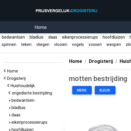
Home
bedwantsen
bladluis
daas
eikenprocessierups
hoofdluizen
h
spinnen
teken
vliegen
vlooien
vogels
vossen
wespen
zil
Home
Drogisterij
Huish
Home
motten bestrijding
Drogisterij
Huishoudelijk
MERK:
KLEUR:
ongedierte bestrijding
bedwantsen
bladluis
daas
eikenprocessierups
hoofdluizen