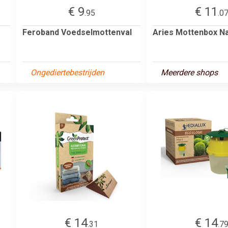
€ 9
€ 11
.95
.0
Feroband Voedselmottenval
Aries Mottenbox Na
Ongediertebestrijden
Meerdere shops
€ 14
€ 14
.31
.7