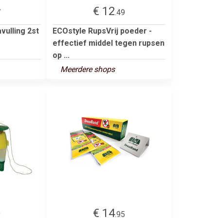
€ 12
7
.49
vulling 2st
ECOstyle RupsVrij poeder -
effectief middel tegen rupsen
op ...
Meerdere shops
€ 14
9
.95