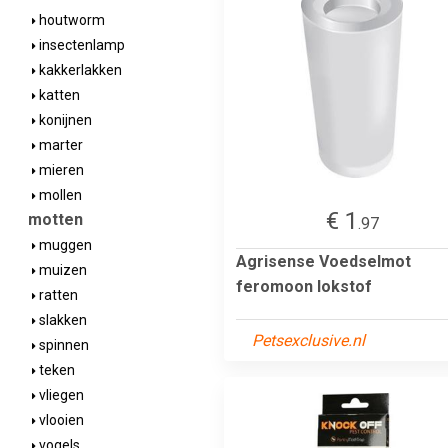
houtworm
insectenlamp
kakkerlakken
katten
konijnen
marter
mieren
mollen
€ 1
motten
.97
muggen
Agrisense Voedselmot
muizen
feromoon lokstof
ratten
slakken
Petsexclusive.nl
spinnen
teken
vliegen
vlooien
vogels