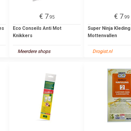
€ 7
€ 7
.95
.99
es
Eco Conseils Anti Mot
Super Ninja Kleding
Knikkers
Mottenvallen
Meerdere shops
Drogist.nl