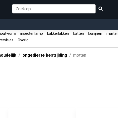
outworm
insectenlamp
kakkerlakken
katten
konijnen
marte
vervisjes
Overig
oudelijk
ongedierte bestrijding
motten