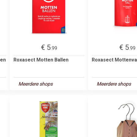
€ 5
€ 5
.99
.99
len
Roxasect Motten Ballen
Roxasect Mottenva
Meerdere shops
Meerdere shops