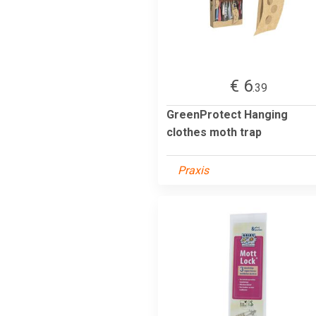
€ 6
.39
GreenProtect Hanging
clothes moth trap
Praxis