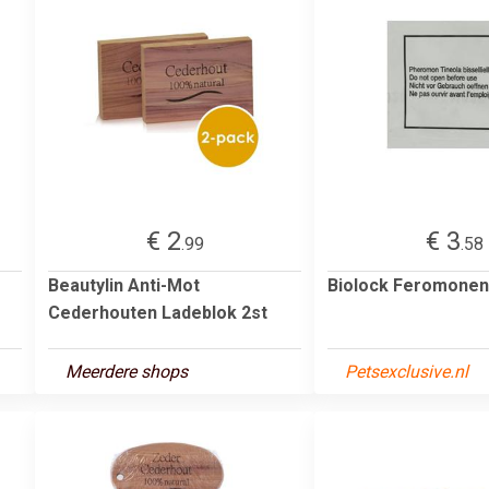
€ 2
€ 3
.99
.58
Beautylin Anti-Mot
Biolock Feromonen
Cederhouten Ladeblok 2st
Meerdere shops
Petsexclusive.nl