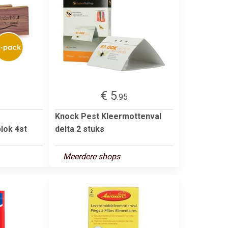
€ 5
.95
Knock Pest Kleermottenval
lok 4st
delta 2 stuks
Meerdere shops