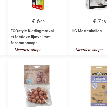
€ 6
€ 7
.99
.28
ECOstyle Kledingmotval -
HG Mottenballen
effectieve lijmval met
feromooncaps...
Meerdere shops
Meerdere shops