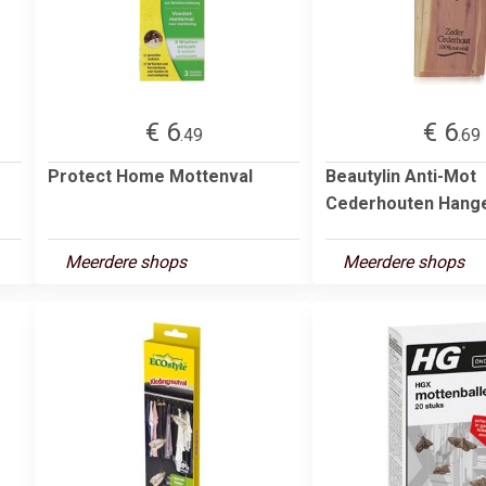
€ 6
€ 6
.49
.69
Protect Home Mottenval
Beautylin Anti-Mot
Cederhouten Hang
Meerdere shops
Meerdere shops