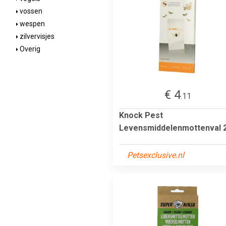
vossen
wespen
zilvervisjes
Overig
€ 4
.11
Knock Pest
Levensmiddelenmottenval 
Petsexclusive.nl