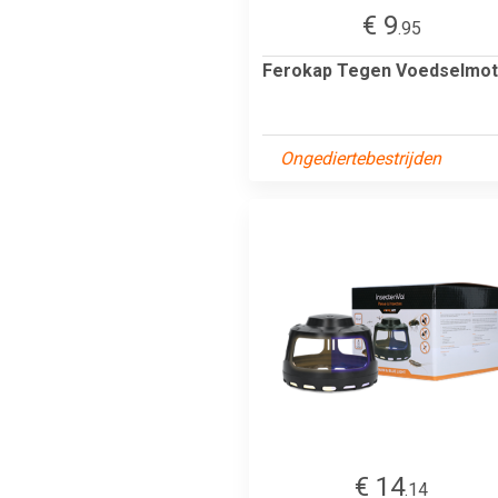
€ 9
.95
Ferokap Tegen Voedselmot
Ongediertebestrijden
€ 14
.14