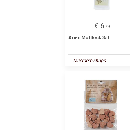
€ 6
.79
Aries Mottlock 3st
Meerdere shops