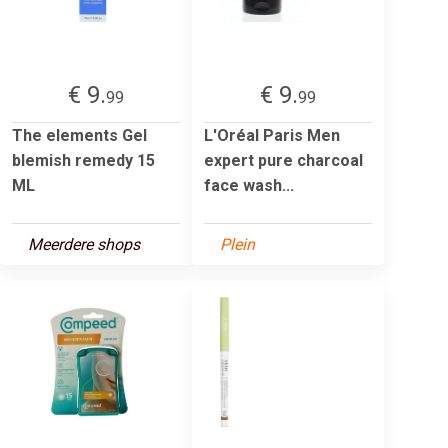
€ 9.
€ 9.
99
99
The elements Gel
L'Oréal Paris Men
blemish remedy 15
expert pure charcoal
ML
face wash...
Meerdere shops
Plein