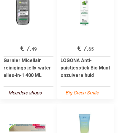
€ 7.
€ 7.
49
65
Garnier Micellair
LOGONA Anti-
reinigings jelly-water
puistjesstick Bio Munt
alles-in-1 400 ML
onzuivere huid
Meerdere shops
Big Green Smile