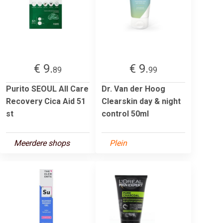
€ 9.
€ 9.
89
99
Purito SEOUL All Care
Dr. Van der Hoog
Recovery Cica Aid 51
Clearskin day & night
st
control 50ml
Meerdere shops
Plein