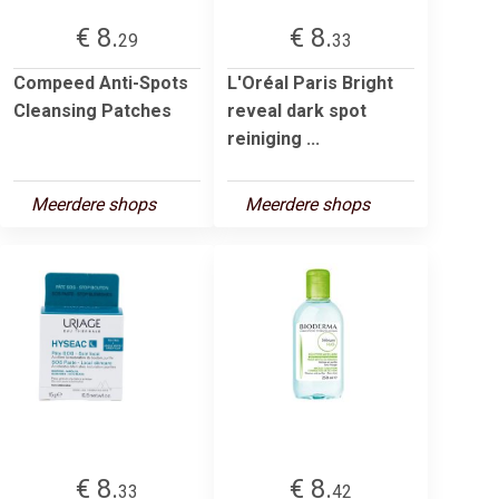
€ 8.
€ 8.
29
33
Compeed Anti-Spots
L'Oréal Paris Bright
Cleansing Patches
reveal dark spot
reiniging ...
Meerdere shops
Meerdere shops
€ 8.
€ 8.
33
42