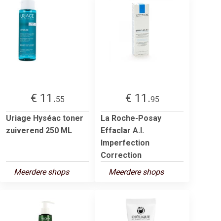
€ 11.
€ 11.
55
95
Uriage Hyséac toner
La Roche-Posay
zuiverend 250 ML
Effaclar A.I.
Imperfection
Correction
Meerdere shops
Meerdere shops