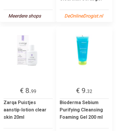
Meerdere shops
DeOnlineDrogist.nl
€ 8.
€ 9.
99
32
Zarqa Puistjes
Bioderma Sebium
aanstip-lotion clear
Purifying Cleansing
skin 20ml
Foaming Gel 200 ml