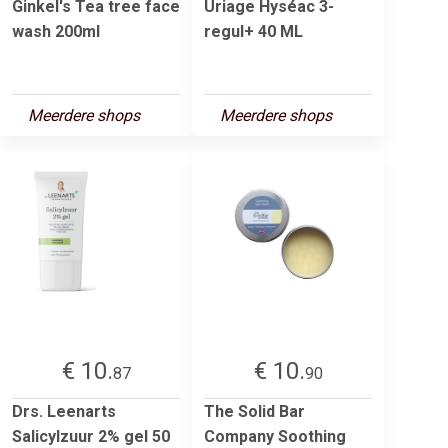
Ginkel's Tea tree face
Uriage Hyséac 3-
wash 200ml
regul+ 40 ML
Meerdere shops
Meerdere shops
€ 10.
€ 10.
87
90
Drs. Leenarts
The Solid Bar
Salicylzuur 2% gel 50
Company Soothing