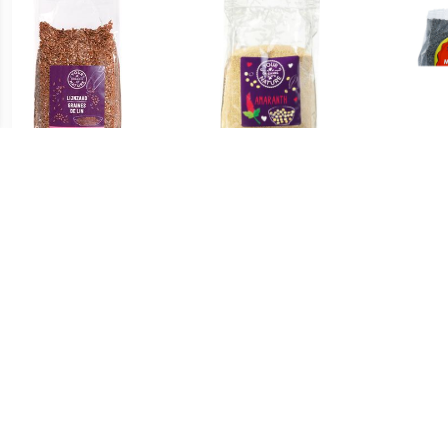
€ 2.09
€ 2.45
Lijnzaad
Amaranth
Bl
€ 7.49
€ 8.05
Rauwe Tarwekiemen
Biologische Agave Inuline
Bio
Poeder