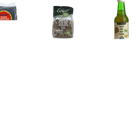
€ 3.29
€ 3.99
€ 3.9
auw Maanzaad Bio
Super Seeds Mix
Hennep Ol
€ 8.05
€ 8.96
€ 7.6
logische Gerstegras
Biologische Moringa Blad
Curcuma Raw
Poeder
Poeder