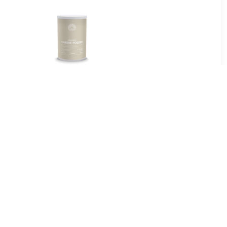
0
€ 7.15
ie Raw
Biologisch Carobe Poeder
0
€ 8.49
 Powder
Vegan Baobab Raw
Powder