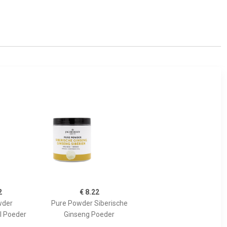
2
€ 8.22
wder
Pure Powder Siberische
l Poeder
Ginseng Poeder