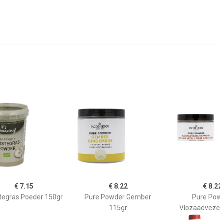
€ 7.15
€ 8.22
€ 8.2
tegras Poeder 150gr
Pure Powder Gember
Pure Po
115gr
Vlozaadveze