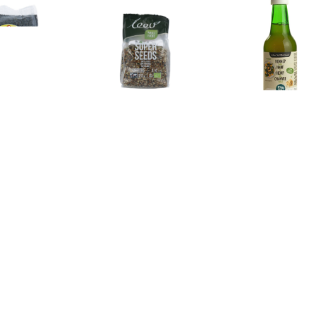
€ 3.29
€ 3.99
€ 3.9
auw Maanzaad Bio
Super Seeds Mix
Hennep Ol
€ 8.05
€ 8.96
€ 7.6
logische Gerstegras
Biologische Moringa Blad
Curcuma Raw
Poeder
Poeder