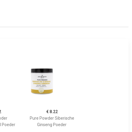
2
€ 8.22
wder
Pure Powder Siberische
l Poeder
Ginseng Poeder