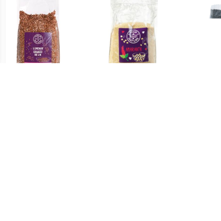
€ 2.09
€ 2.45
Lijnzaad
Amaranth
Bl
€ 7.49
€ 8.05
Rauwe Tarwekiemen
Biologische Agave Inuline
Bio
Poeder