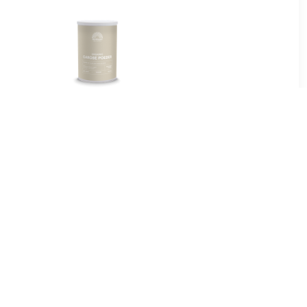
0
€ 7.15
ie Raw
Biologisch Carobe Poeder
0
€ 8.49
 Powder
Vegan Baobab Raw
Powder