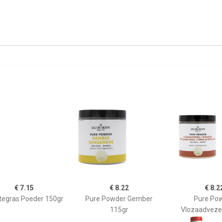
€ 7.15
€ 8.22
€ 8.2
tegras Poeder 150gr
Pure Powder Gember
Pure Po
115gr
Vlozaadveze