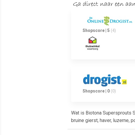
Shopscore | 5
(4)
Shopscore | 0
(0)
Wat is Biotona Supersprouts 
bruine gierst, haver, luzerne