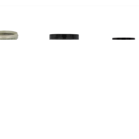
€ 7.15
€ 8.22
€ 8.2
tegras Poeder 150gr
Pure Powder Gember
Pure Po
115gr
Vlozaadveze