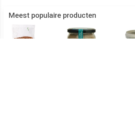
Meest populaire producten
€ 2.29
€ 5.49
Gebroken Lijnzaad
Hennep Proteïne Poeder
Gers