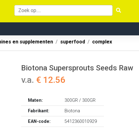
mines en supplementen
superfood
complex
Biotona Supersprouts Seeds Raw
v.a.
€ 12.56
Maten:
300GR / 300GR
Fabrikant:
Biotona
EAN-code:
5412360010929