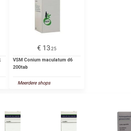
€ 13
.25
k
VSM Conium maculatum d6
200tab
Meerdere shops