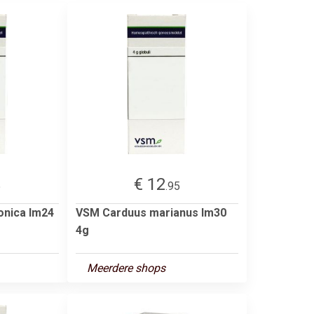
€ 12
5
.95
onica lm24
VSM Carduus marianus lm30
4g
Meerdere shops