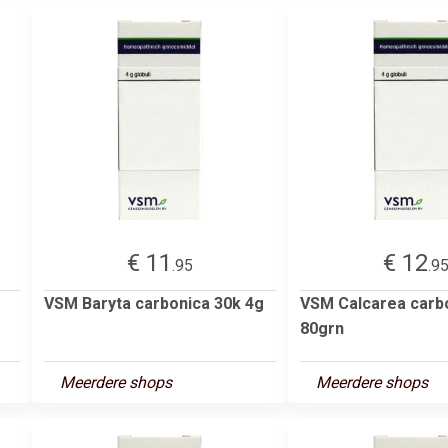
€ 11
€ 12
.95
.9
VSM Baryta carbonica 30k 4g
VSM Calcarea carb
80grn
Meerdere shops
Meerdere shops