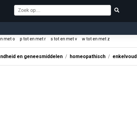
en met o
p tot en met r
s tot en met v
w tot en met z
ndheid en geneesmiddelen
homeopathisch
enkelvoud