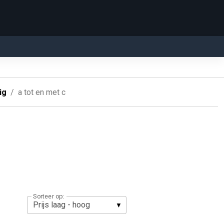
ig
a tot en met c
Sorteer op: