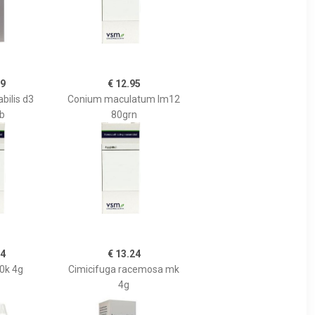
59
€ 12.95
bilis d3
Conium maculatum lm12
b
80grn
24
€ 13.24
0k 4g
Cimicifuga racemosa mk
4g