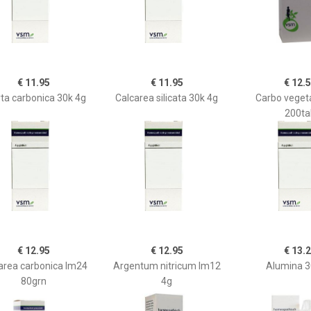
€ 11.95
€ 11.95
€ 12.
ta carbonica 30k 4g
Calcarea silicata 30k 4g
Carbo vegeta
200ta
€ 12.95
€ 12.95
€ 13.
area carbonica lm24
Argentum nitricum lm12
Alumina 3
80grn
4g