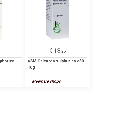
€ 13
5
.25
phorica
VSM Calcarea sulphurica d30
10g
Meerdere shops