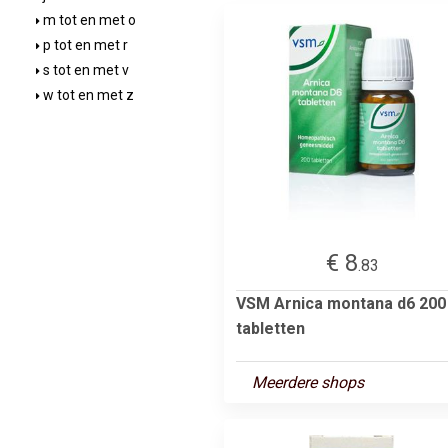
m tot en met o
p tot en met r
s tot en met v
w tot en met z
€ 8
.83
VSM Arnica montana d6 200
tabletten
Meerdere shops