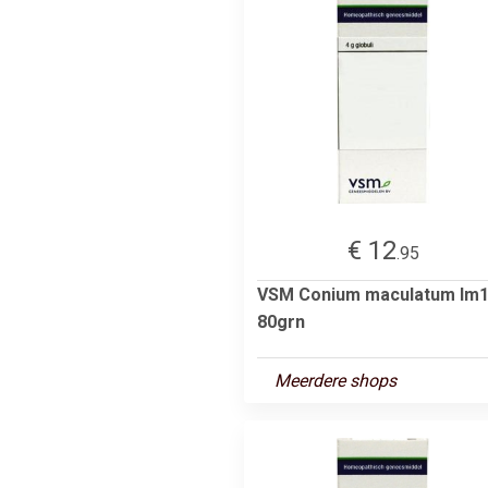
€ 12
.95
VSM Conium maculatum lm
80grn
Meerdere shops