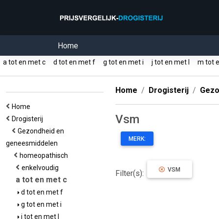
Home
a tot en met c
d tot en met f
g tot en met i
j tot en met l
m tot 
Home
Drogisterij
Gezo
Home
Vsm
Drogisterij
Gezondheid en
MERK:
geneesmiddelen
homeopathisch
enkelvoudig
VSM
Filter(s):
a tot en met c
d tot en met f
g tot en met i
j tot en met l