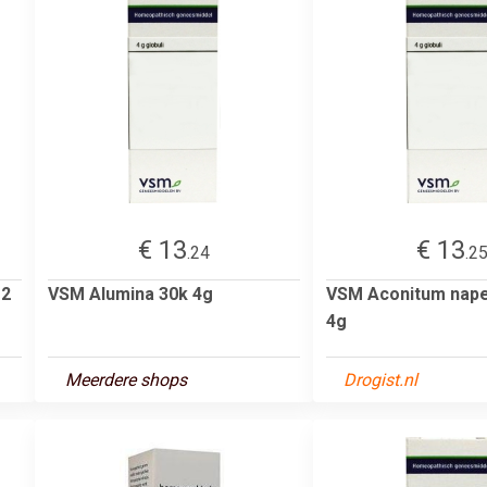
€ 13
€ 13
.24
.2
12
VSM Alumina 30k 4g
VSM Aconitum nape
4g
Meerdere shops
Drogist.nl