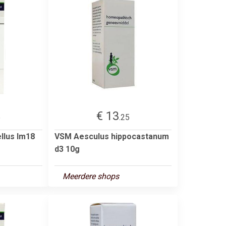
€ 13
5
.25
llus lm18
VSM Aesculus hippocastanum
d3 10g
Meerdere shops