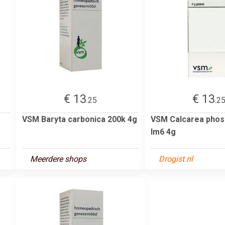
€ 13
€ 13
.25
.2
VSM Baryta carbonica 200k 4g
VSM Calcarea phos
lm6 4g
Meerdere shops
Drogist.nl