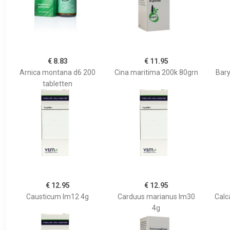
€ 8.83
€ 11.95
Arnica montana d6 200
Cina maritima 200k 80grn
Bary
tabletten
€ 12.95
€ 12.95
Causticum lm12 4g
Carduus marianus lm30
Calc
4g