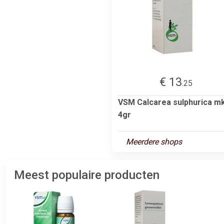
€ 13
.25
VSM Calcarea sulphurica m
4gr
Meerdere shops
Meest populaire producten