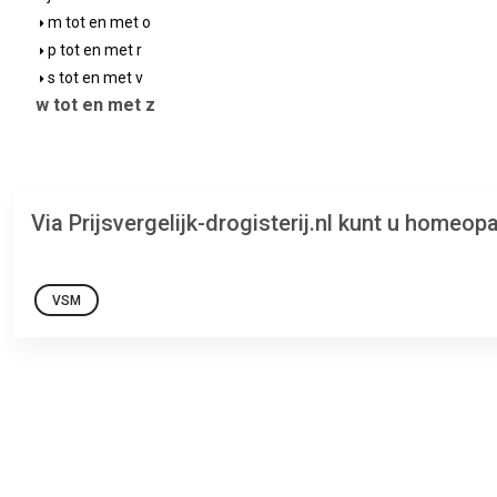
m tot en met o
p tot en met r
s tot en met v
w tot en met z
Via Prijsvergelijk-drogisterij.nl kunt u homeo
VSM