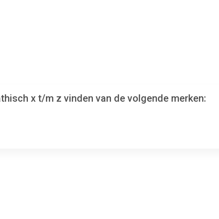
pathisch x t/m z vinden van de volgende merken: