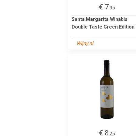
€ 7
.95
Santa Margarita Winabis
Double Taste Green Edition
Wijny.nl
€ 8
.25