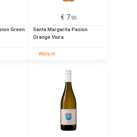
€ 7
.95
sion Green
Santa Margarita Pasion
Orange Viura
Wijny.nl