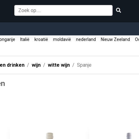
ngarije
Italië
kroatië
moldavië
nederland
Nieuw Zeeland
Oo
 en drinken
wijn
witte wijn
Spanje
en