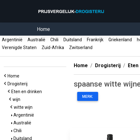
Home
Argentinië
Australië
Chili
Duitsland
Frankrijk
Griekenland
ho
Verenigde Staten
Zuid-Afrika
Zwitserland
Home
Drogisterij
Eten
Home
spaanse witte wijn
Drogisterij
Eten en drinken
MERK:
wijn
witte wijn
Argentinië
Australië
Chili
Duitsland