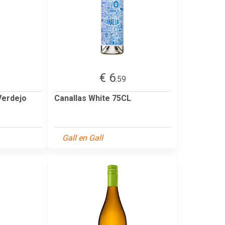
€ 6
.59
Verdejo
Canallas White 75CL
Gall en Gall