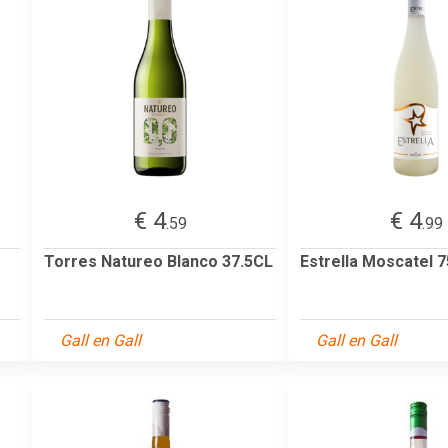
€ 4
€ 4
.59
.99
Torres Natureo Blanco 37.5CL
Estrella Moscatel 
Gall en Gall
Gall en Gall