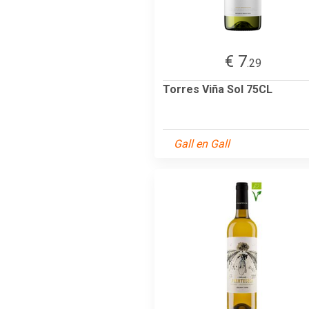
€ 7
.29
Torres Viña Sol 75CL
Gall en Gall