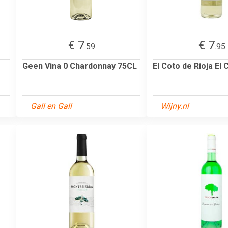
€ 7
€ 7
.59
.95
Geen Vina 0 Chardonnay 75CL
El Coto de Rioja El
Gall en Gall
Wijny.nl