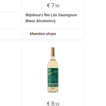
€ 7
.99
Wijnbeurs Rio Lilo Sauvignon
Blanc Alcoholvrij
Meerdere shops
€ 8
.59