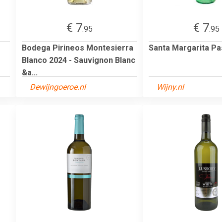
€ 7
€ 7
.95
.95
Bodega Pirineos Montesierra
Santa Margarita Pa
Blanco 2024 - Sauvignon Blanc
&a...
Dewijngoeroe.nl
Wijny.nl