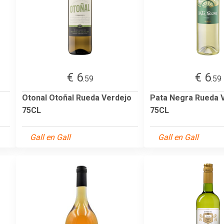
€ 6
€ 6
.59
.59
Otonal Otoñal Rueda Verdejo
Pata Negra Rueda 
75CL
75CL
Gall en Gall
Gall en Gall