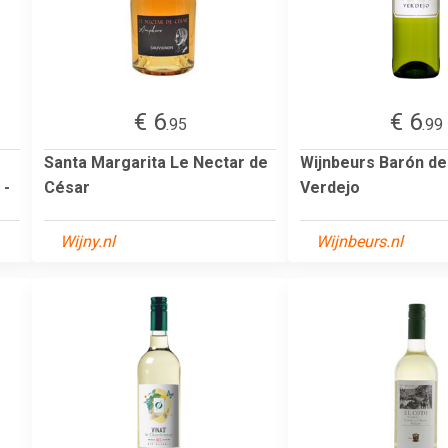
€ 6
€ 6
.95
.99
Santa Margarita Le Nectar de
Wijnbeurs Barón de
 -
César
Verdejo
Wijny.nl
Wijnbeurs.nl