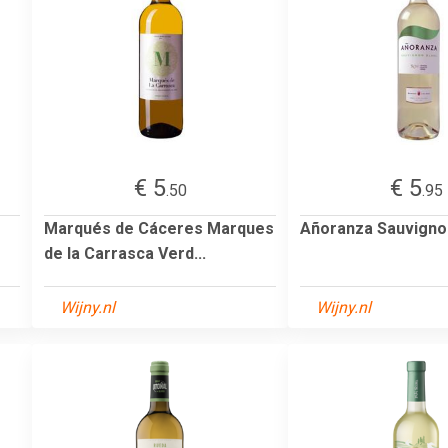
€ 5
€ 5
.50
.95
Marqués de Cáceres Marques
Añoranza Sauvigno
de la Carrasca Verd...
Wijny.nl
Wijny.nl