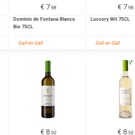
€ 7
€ 7
.98
.98
Dominio de Fontana Blanco
Lussory Wit 75CL
Bio 75CL
Gall en Gall
Gall en Gall
€ 8
€ 8
.50
.50