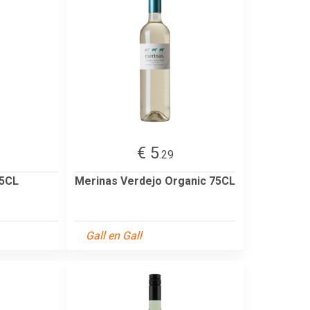
€ 5
.29
75CL
Merinas Verdejo Organic 75CL
Gall en Gall