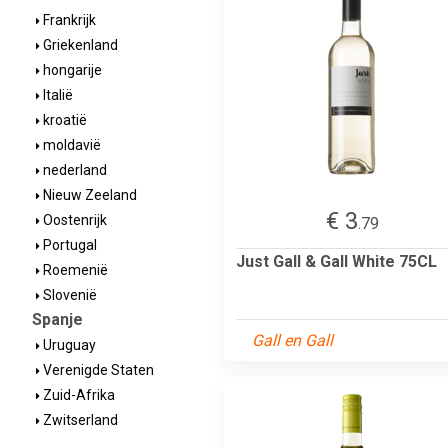
Frankrijk
Griekenland
hongarije
Italië
kroatië
moldavië
nederland
Nieuw Zeeland
€ 3
Oostenrijk
.79
Portugal
Just Gall & Gall White 75CL
Roemenië
Slovenië
Spanje
Gall en Gall
Uruguay
Verenigde Staten
Zuid-Afrika
Zwitserland