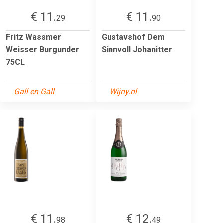
€ 11.
€ 11.
29
90
Fritz Wassmer
Gustavshof Dem
Weisser Burgunder
Sinnvoll Johanitter
75CL
Gall en Gall
Wijny.nl
€ 11.
€ 12.
98
49