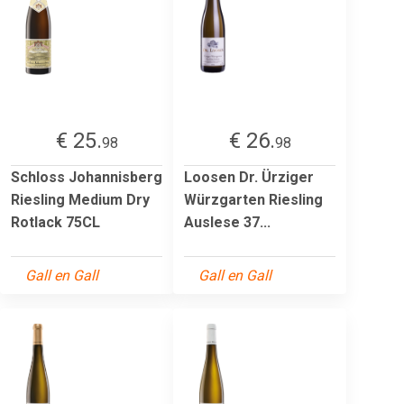
€ 25.
€ 26.
98
98
Schloss Johannisberg
Loosen Dr. Ürziger
Riesling Medium Dry
Würzgarten Riesling
Rotlack 75CL
Auslese 37...
Gall en Gall
Gall en Gall