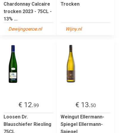
Chardonnay Calcaire
Trocken
trocken 2023 - 75CL -
13% ...
Dewijngoeroe.nl
Wijny.nl
€ 12.
€ 13.
99
50
Loosen Dr.
Weingut Ellermann-
Blauschiefer Riesling
Spiegel Ellermann-
75CL
Spiegel