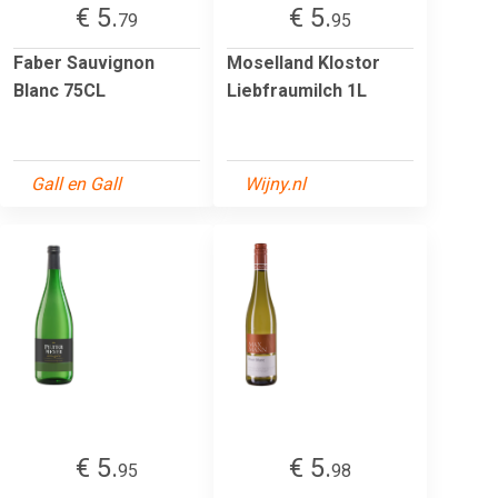
€ 5.
€ 5.
79
95
Faber Sauvignon
Moselland Klostor
Blanc 75CL
Liebfraumilch 1L
Gall en Gall
Wijny.nl
€ 5.
€ 5.
95
98