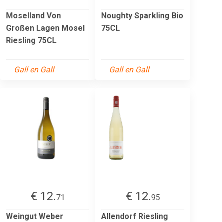
Moselland Von
Noughty Sparkling Bio
Großen Lagen Mosel
75CL
Riesling 75CL
Gall en Gall
Gall en Gall
€ 12.
€ 12.
71
95
Weingut Weber
Allendorf Riesling