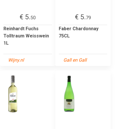
€ 5.
€ 5.
50
79
Reinhardt Fuchs
Faber Chardonnay
Tolltraum Weisswein
75CL
1L
Wijny.nl
Gall en Gall