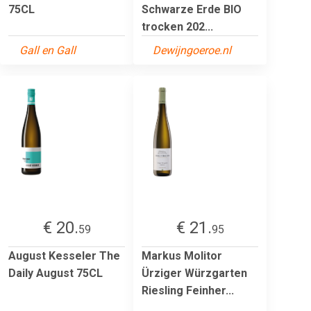
75CL
Schwarze Erde BIO
trocken 202...
Gall en Gall
Dewijngoeroe.nl
€ 20.
€ 21.
59
95
August Kesseler The
Markus Molitor
Daily August 75CL
Ürziger Würzgarten
Riesling Feinher...