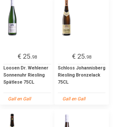
€ 25.
€ 25.
98
98
Loosen Dr. Wehlener
Schloss Johannisberg
Sonnenuhr Riesling
Riesling Bronzelack
Spätlese 75CL
75CL
Gall en Gall
Gall en Gall