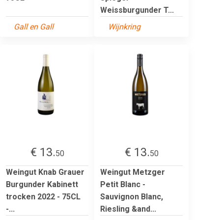
Weissburgunder T...
Gall en Gall
Wijnkring
€ 13.
€ 13.
50
50
Weingut Knab Grauer
Weingut Metzger
Burgunder Kabinett
Petit Blanc -
trocken 2022 - 75CL
Sauvignon Blanc,
-...
Riesling &and...