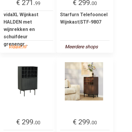
€ 271.
€ 299.
99
00
vidaXL Wijnkast
Starfurn Telefooncel
HALDEN met
Wijnkast|STF-9807
wijnrekken en
schuifdeur
grenengr...
Vidaxl.nl
Meerdere shops
€ 299.
€ 299.
00
00