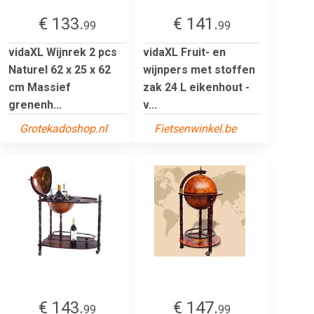
€ 133.
€ 141.
99
99
vidaXL Wijnrek 2 pcs
vidaXL Fruit- en
Naturel 62 x 25 x 62
wijnpers met stoffen
cm Massief
zak 24 L eikenhout -
grenenh...
v...
Grotekadoshop.nl
Fietsenwinkel.be
€ 143.
€ 147.
99
99