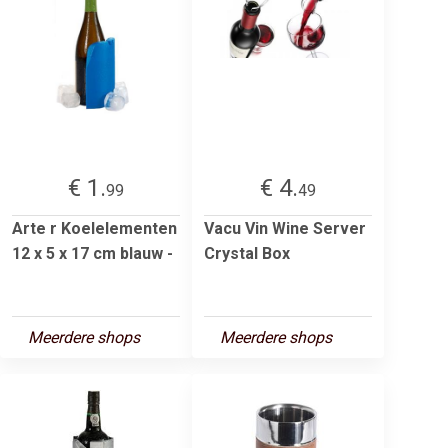
€ 1.
€ 4.
99
49
Arte r Koelelementen
Vacu Vin Wine Server
12 x 5 x 17 cm blauw -
Crystal Box
Meerdere shops
Meerdere shops