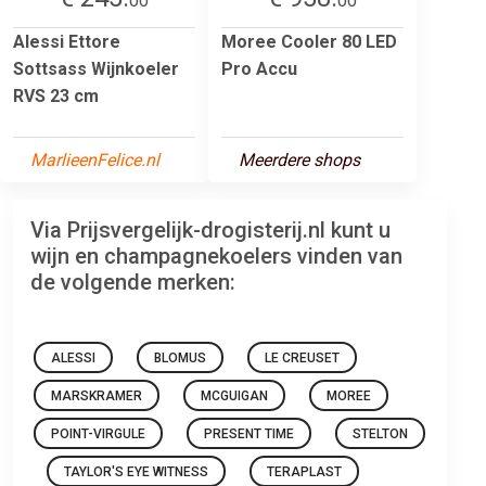
00
00
Alessi Ettore
Moree Cooler 80 LED
Sottsass Wijnkoeler
Pro Accu
RVS 23 cm
MarlieenFelice.nl
Meerdere shops
Via Prijsvergelijk-drogisterij.nl kunt u
wijn en champagnekoelers vinden van
de volgende merken:
ALESSI
BLOMUS
LE CREUSET
MARSKRAMER
MCGUIGAN
MOREE
POINT-VIRGULE
PRESENT TIME
STELTON
TAYLOR'S EYE WITNESS
TERAPLAST