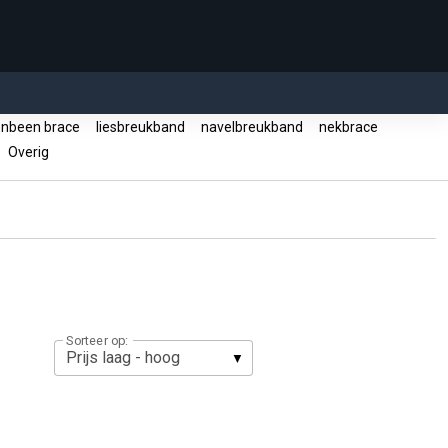
enbeen brace
liesbreukband
navelbreukband
nekbrace
Overig
Sorteer op: