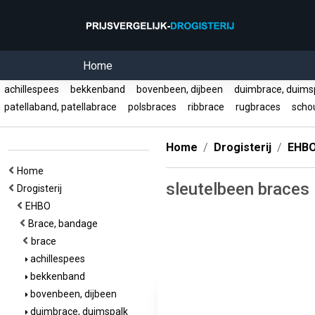
Home
achillespees
bekkenband
bovenbeen, dijbeen
duimbrace, duims
patellaband, patellabrace
polsbraces
ribbrace
rugbraces
scho
Home
Drogisterij
EHB
Home
sleutelbeen braces
Drogisterij
EHBO
Brace, bandage
brace
achillespees
bekkenband
bovenbeen, dijbeen
duimbrace, duimspalk