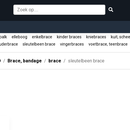
palk
elleboog
enkelbrace
kinder braces
kniebraces
kuit, sche
uderbrace
sleutelbeen brace
vingerbraces
voetbrace, teenbrace
O
Brace, bandage
brace
sleutelbeen brace