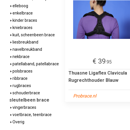
elleboog
enkelbrace
kinder braces
kniebraces
kuit, scheenbeen brace
liesbreukband
navelbreukband
nekbrace
€ 39
.95
patellaband, patellabrace
polsbraces
Thuasne Ligaflex Clavicula
ribbrace
Rugrechthouder Blauw
rugbraces
schouderbrace
Probrace.nl
sleutelbeen brace
vingerbraces
voetbrace, teenbrace
Overig