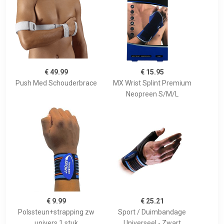
€ 49.99
€ 15.95
Push Med Schouderbrace
MX Wrist Splint Premium
Neopreen S/M/L
€ 9.99
€ 25.21
Polssteun+strapping zw
Sport / Duimbandage
univers 1 stuk
Universeel - Zwart