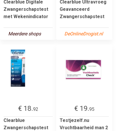
Clearblue Digitale
Clearblue Ultravroeg
Zwangerschapstest
Geavanceerd
met Wekenindicator
Zwangerschapstest
Meerdere shops
DeOnlineDrogist.nl
€ 18.
€ 19.
92
95
Clearblue
Testjezelf.nu
Zwangerschapstest
Vruchtbaarheid man 2