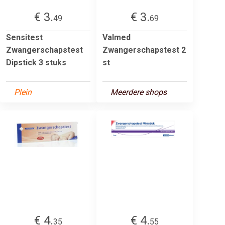
€ 3.
€ 3.
49
69
Sensitest
Valmed
Zwangerschapstest
Zwangerschapstest 2
Dipstick 3 stuks
st
Plein
Meerdere shops
€ 4.
€ 4.
35
55