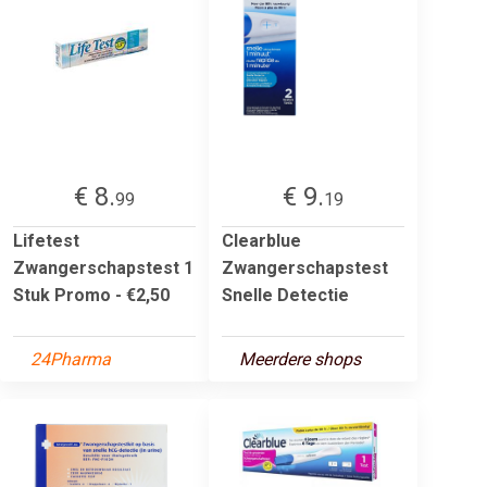
€ 8.
€ 9.
99
19
Lifetest
Clearblue
Zwangerschapstest 1
Zwangerschapstest
Stuk Promo - €2,50
Snelle Detectie
24Pharma
Meerdere shops