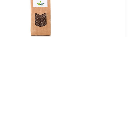
2
€ 9.99
a Zaad
Biologische Chia Zaad
45
€ 5.95
 olie
Chia zaad