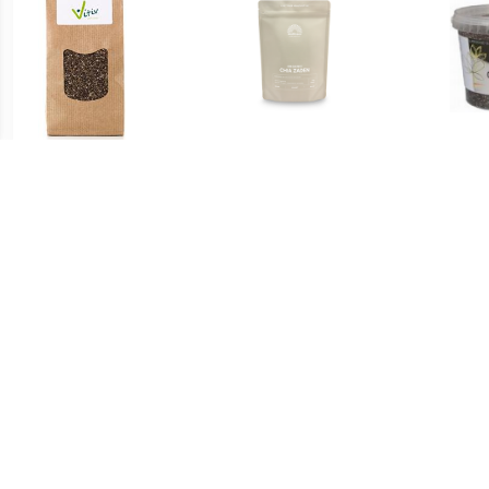
€ 5.99
€ 6.49
Biologische Chia Zaad
Biologische Chiazaden
Chia
€ 11.65
€ 9.44
Biologische Chia Zaden
Wit Chiazaad
Raw 