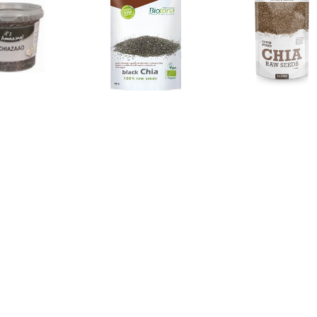
€ 8.18
€ 8.29
€ 8.9
zaad Emmertje 750gr
Black Chia Raw
Vegan Chi
€ 4.99
€ 25.90
€ 33.
Chiazaad Wit - 300 g
Chia zaad
Chiazaad