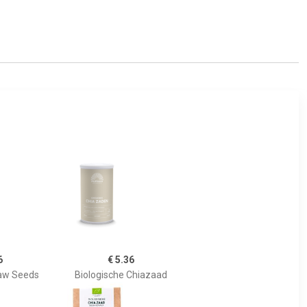
6
€ 5.36
aw Seeds
Biologische Chiazaad