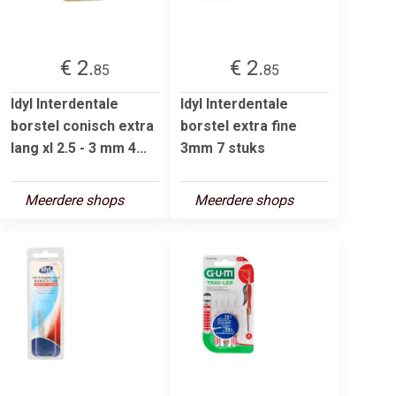
€ 2.
€ 2.
85
85
Idyl Interdentale
Idyl Interdentale
borstel conisch extra
borstel extra fine
lang xl 2.5 - 3 mm 4...
3mm 7 stuks
Meerdere shops
Meerdere shops