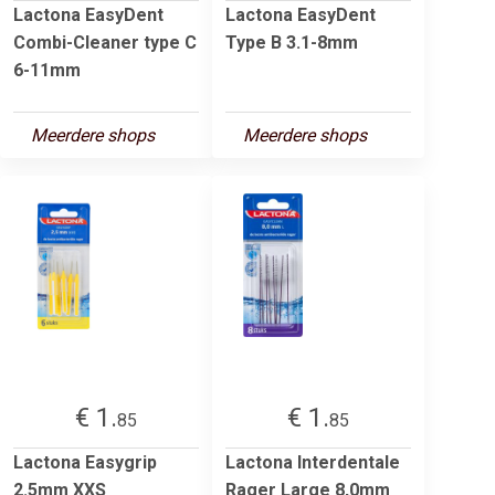
Lactona EasyDent
Lactona EasyDent
Combi-Cleaner type C
Type B 3.1-8mm
6-11mm
Meerdere shops
Meerdere shops
€ 1.
€ 1.
85
85
Lactona Easygrip
Lactona Interdentale
2.5mm XXS
Rager Large 8,0mm