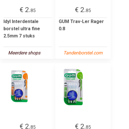
€ 2.
€ 2.
85
85
Idyl Interdentale
GUM Trav-Ler Rager
borstel ultra fine
0.8
2.5mm 7 stuks
Meerdere shops
Tandenborstel.com
€ 2.
€ 2.
85
85