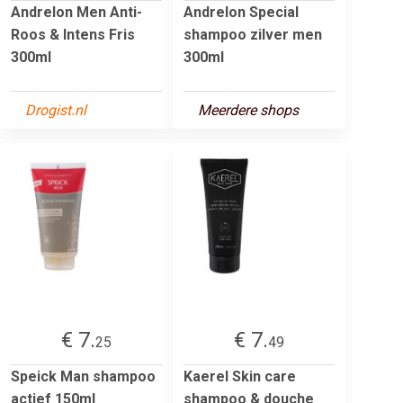
Andrelon Men Anti-
Andrelon Special
Roos & Intens Fris
shampoo zilver men
300ml
300ml
Drogist.nl
Meerdere shops
€ 7.
€ 7.
25
49
Speick Man shampoo
Kaerel Skin care
actief 150ml
shampoo & douche