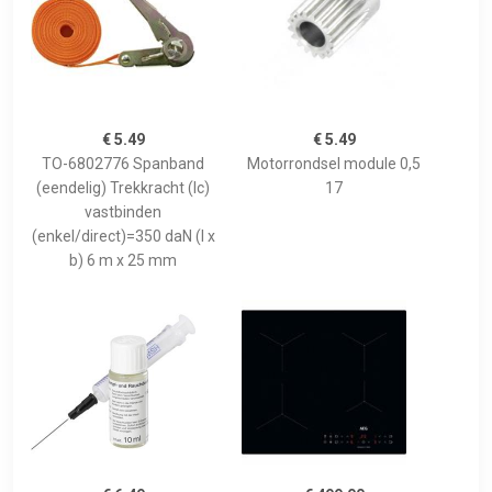
€ 5.49
€ 5.49
TO-6802776 Spanband
Motorrondsel module 0,5
(eendelig) Trekkracht (lc)
17
vastbinden
(enkel/direct)=350 daN (l x
b) 6 m x 25 mm