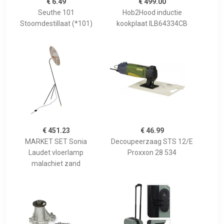
€ 6.49
€ 499.00
Seuthe 101
Hob2Hood inductie
Stoomdestillaat (*101)
kookplaat ILB64334CB
€ 451.23
€ 46.99
MARKET SET Sonia
Decoupeerzaag STS 12/E
Laudet vloerlamp
Proxxon 28 534
malachiet zand