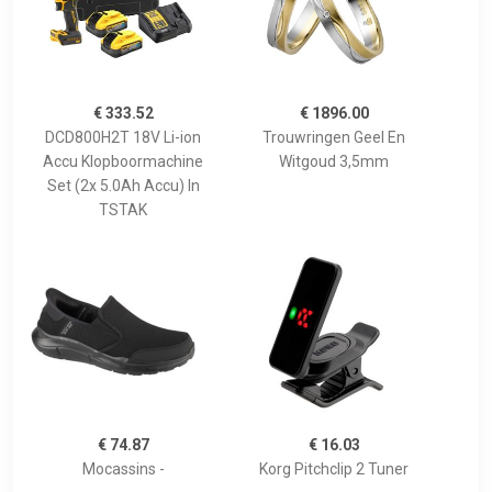
€ 333.52
€ 1896.00
DCD800H2T 18V Li-ion
Trouwringen Geel En
Accu Klopboormachine
Witgoud 3,5mm
Set (2x 5.0Ah Accu) In
TSTAK
€ 74.87
€ 16.03
Mocassins -
Korg Pitchclip 2 Tuner