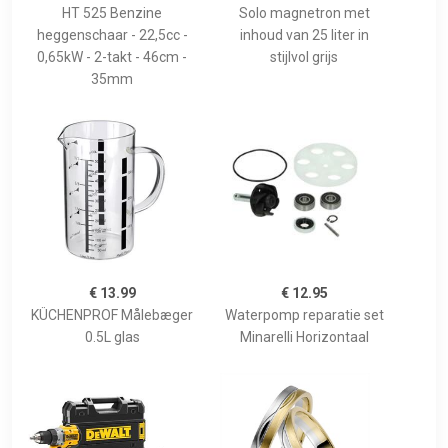
HT 525 Benzine
Solo magnetron met
heggenschaar - 22,5cc -
inhoud van 25 liter in
0,65kW - 2-takt - 46cm -
stijlvol grijs
35mm
€ 13.99
€ 12.95
KÜCHENPROF Målebæger
Waterpomp reparatie set
0.5L glas
Minarelli Horizontaal