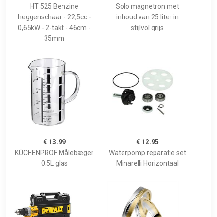
HT 525 Benzine
Solo magnetron met
heggenschaar - 22,5cc -
inhoud van 25 liter in
0,65kW - 2-takt - 46cm -
stijlvol grijs
35mm
€ 13.99
€ 12.95
KÜCHENPROF Målebæger
Waterpomp reparatie set
0.5L glas
Minarelli Horizontaal