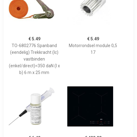
€ 5.49
€ 5.49
TO-6802776 Spanband
Motorrondsel module 0,5
(eendelig) Trekkracht (lc)
17
vastbinden
(enkel/direct)=350 daN (l x
b) 6 m x 25 mm