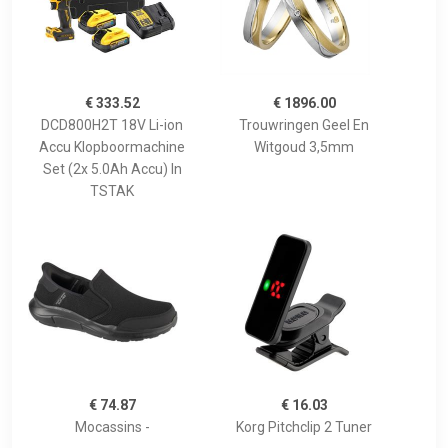
€ 333.52
€ 1896.00
DCD800H2T 18V Li-ion
Trouwringen Geel En
Accu Klopboormachine
Witgoud 3,5mm
Set (2x 5.0Ah Accu) In
TSTAK
€ 74.87
€ 16.03
Mocassins -
Korg Pitchclip 2 Tuner