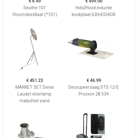
€ 6.49
€ 499.00
Seuthe 101
Hob2Hood inductie
Stoomdestillaat (*101)
kookplaat ILB64334CB
€ 451.23
€ 46.99
MARKET SET Sonia
Decoupeerzaag STS 12/E
Laudet vloerlamp
Proxxon 28 534
malachiet zand