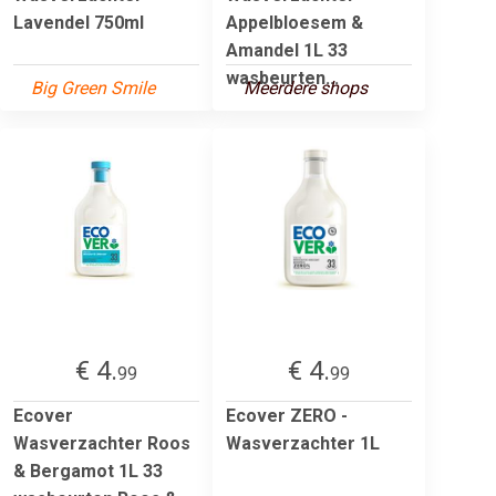
Lavendel 750ml
Appelbloesem &
Amandel 1L 33
wasbeurten...
Big Green Smile
Meerdere shops
€ 4.
€ 4.
99
99
Ecover
Ecover ZERO -
Wasverzachter Roos
Wasverzachter 1L
& Bergamot 1L 33