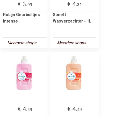
€ 3.
€ 4.
99
31
Robijn Geurbuiltjes
Sonett
Intense
Wasverzachter - 1L
Meerdere shops
Meerdere shops
€ 4.
€ 4.
49
49