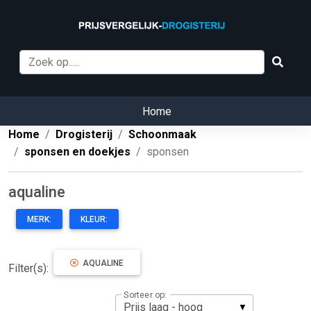
Home
Home
Drogisterij
Schoonmaak
sponsen en doekjes
sponsen
aqualine
MERK:
KLEUR:
AQUALINE
Filter(s):
Sorteer op: