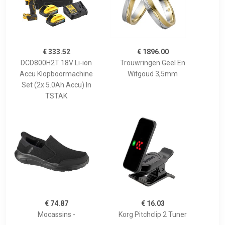
€ 333.52
€ 1896.00
DCD800H2T 18V Li-ion
Trouwringen Geel En
Accu Klopboormachine
Witgoud 3,5mm
Set (2x 5.0Ah Accu) In
TSTAK
€ 74.87
€ 16.03
Mocassins -
Korg Pitchclip 2 Tuner