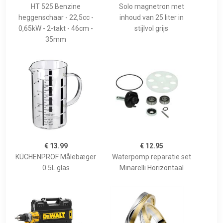
HT 525 Benzine
Solo magnetron met
heggenschaar - 22,5cc -
inhoud van 25 liter in
0,65kW - 2-takt - 46cm -
stijlvol grijs
35mm
€ 13.99
€ 12.95
KÜCHENPROF Målebæger
Waterpomp reparatie set
0.5L glas
Minarelli Horizontaal