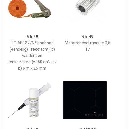
€ 5.49
€ 5.49
TO-6802776 Spanband
Motorrondsel module 0,5
(eendelig) Trekkracht (lc)
17
vastbinden
(enkel/direct)=350 daN (l x
b) 6 m x 25 mm