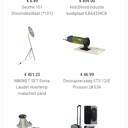
€ 6.49
€ 499.00
Seuthe 101
Hob2Hood inductie
Stoomdestillaat (*101)
kookplaat ILB64334CB
€ 451.23
€ 46.99
MARKET SET Sonia
Decoupeerzaag STS 12/E
Laudet vloerlamp
Proxxon 28 534
malachiet zand