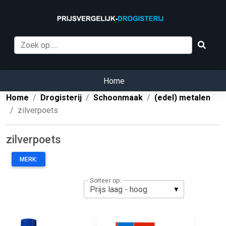
Home
Home
Drogisterij
Schoonmaak
(edel) metalen
zilverpoets
zilverpoets
MERK:
Sorteer op: