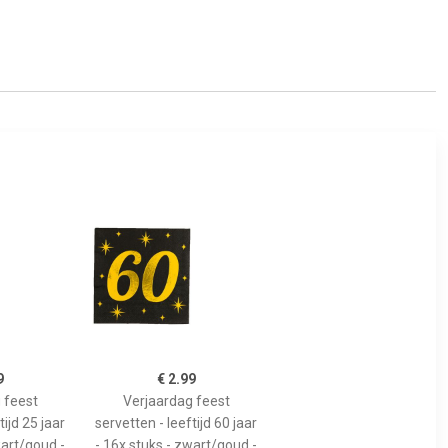
9
€ 2.99
 feest
Verjaardag feest
tijd 25 jaar
servetten - leeftijd 60 jaar
wart/goud -
- 16x stuks - zwart/goud -