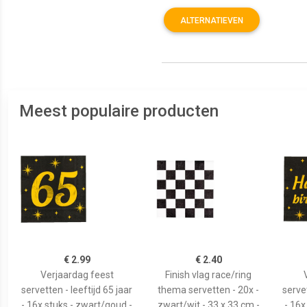
ALTERNATIEVEN
Meest populaire producten
€ 2.99
€ 2.40
Verjaardag feest
Finish vlag race/ring
servetten - leeftijd 65 jaar
thema servetten - 20x -
serve
- 16x stuks - zwart/goud -
zwart/wit - 33 x 33 cm -
- 16x