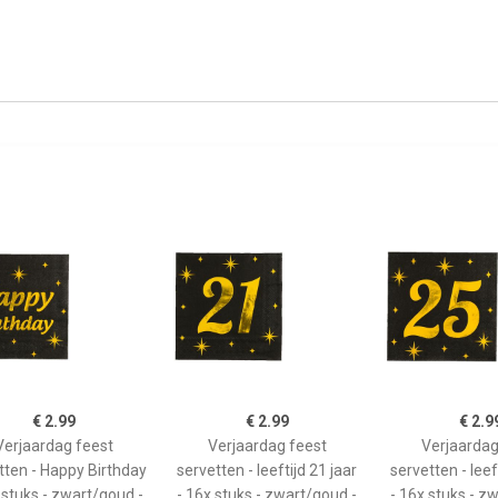
€ 2.99
€ 2.99
€ 2.9
Verjaardag feest
Verjaardag feest
Verjaardag
tten - Happy Birthday
servetten - leeftijd 21 jaar
servetten - leef
 stuks - zwart/goud -
- 16x stuks - zwart/goud -
- 16x stuks - z