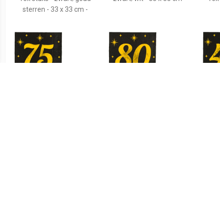
sterren - 33 x 33 cm -
€ 2.99
€ 2.99
Verjaardag feest
Verjaardag feest
servetten - leeftijd 75 jaar
servetten - leeftijd 80 jaar
serv
- 16x stuks - zwart/goud -
- 16x stuks - zwart/goud -
16x 
sterren - 33 x 33 cm -
sterren - 33 x 33 cm -
ste