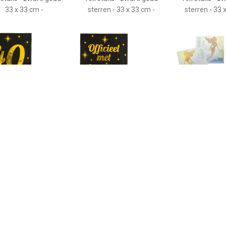
33 x 33 cm -
sterren - 33 x 33 cm -
sterren - 33 
€ 2.99
€ 2.99
€ 2.4
Verjaardag feest
Verjaardag feest
Zeemeermin/m
etten - leeftijd jaar -
servetten - Officieel met
eaan thema ser
stuks - zwart/goud -
Pensioen - 16x stuks -
x 33 cm - 12x
rren - 33 x 33 cm -
zwart/goud - 33 x 33 cm -
Kinder feestar