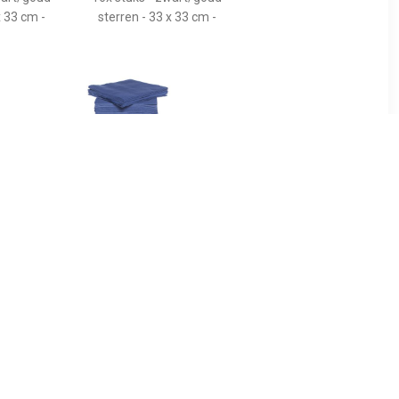
x 33 cm -
sterren - 33 x 33 cm -
0
€ 2.64
ermaid/oc
Servetten Luxe kwaliteit -
vetten - 33
donkerblauw - 40x - x cm -
 stuks -
Tafel decoratie - Papier -
tikelen -