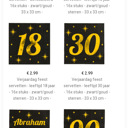
16x stuks - zwart/goud -
- 16x stuks - zwart/goud -
33 x 33 cm -
sterren - 33 x 33 cm -
€ 2.99
€ 2.99
Verjaardag feest
Verjaardag feest
servetten - leeftijd 18 jaar
servetten - leeftijd 30 jaar
- 16x stuks - zwart/goud -
- 16x stuks - zwart/goud -
sterren - 33 x 33 cm -
sterren - 33 x 33 cm -