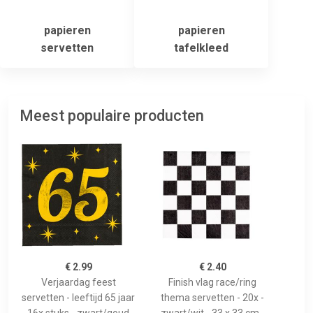
papieren
papieren
servetten
tafelkleed
Meest populaire producten
€ 2.99
€ 2.40
Verjaardag feest
Finish vlag race/ring
servetten - leeftijd 65 jaar
thema servetten - 20x -