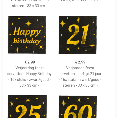
- 16x stuks - zwart/goud -
zwart/wit - 33 x 33 cm -
sterren - 33 x 33 cm -
€ 2.99
€ 2.99
Verjaardag feest
Verjaardag feest
servetten - Happy Birthday
servetten - leeftijd 21 jaar
- 16x stuks - zwart/goud -
- 16x stuks - zwart/goud -
33 x 33 cm -
sterren - 33 x 33 cm -