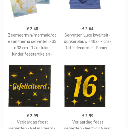
€ 2.40
€ 2.64
Zeemeermin/mermaid/oc
Servetten Luxe kwaliteit -
eaan thema servetten - 33
donkerblauw - 40x - x cm -
x 33 cm - 12x stuks -
Tafel decoratie - Papier -
Kinder feestartikelen -
€ 2.99
€ 2.99
Verjaardag feest
Verjaardag feest
servetten - Gefeliciteerd -
servetten - leeftijd 16 jaar