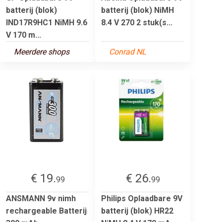
batterij (blok)
batterij (blok) NiMH
IND17R9HC1 NiMH 9.6
8.4 V 270 2 stuk(s...
V 170 m...
Meerdere shops
Conrad NL
€ 19.
€ 26.
99
99
ANSMANN 9v nimh
Philips Oplaadbare 9V
rechargeable Batterij
batterij (blok) HR22