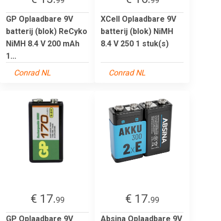
99
99
GP Oplaadbare 9V
XCell Oplaadbare 9V
batterij (blok) ReCyko
batterij (blok) NiMH
NiMH 8.4 V 200 mAh
8.4 V 250 1 stuk(s)
1...
Conrad NL
Conrad NL
€ 17.
€ 17.
99
99
GP Oplaadbare 9V
Absina Oplaadbare 9V