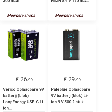
300 mAh
NiMH 8.4 V 170 mA...
Meerdere shops
Meerdere shops
€ 26.
€ 29.
99
99
Verico Oplaadbare 9V
Paleblue Oplaadbare
batterij (blok)
9V batterij (blok) Li-
LoopEnergy USB-C Li-
ion 9 V 500 2 stuk...
ion...