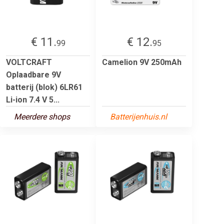
€ 11.
€ 12.
99
95
VOLTCRAFT
Camelion 9V 250mAh
Oplaadbare 9V
batterij (blok) 6LR61
Li-ion 7.4 V 5...
Meerdere shops
Batterijenhuis.nl