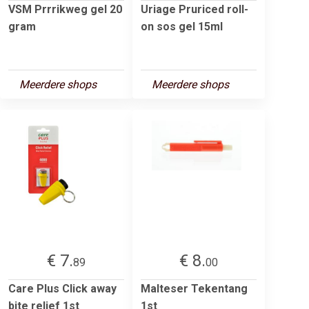
VSM Prrrikweg gel 20
Uriage Pruriced roll-
gram
on sos gel 15ml
Meerdere shops
Meerdere shops
€ 7.
€ 8.
89
00
Care Plus Click away
Malteser Tekentang
bite relief 1st
1st