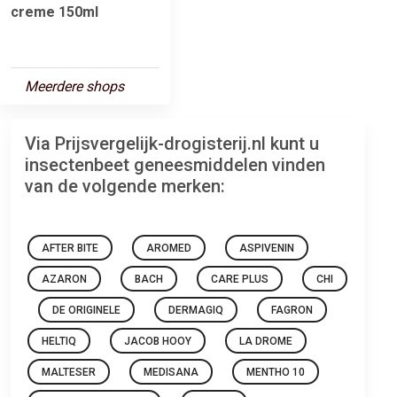
creme 150ml
Meerdere shops
Via Prijsvergelijk-drogisterij.nl kunt u
insectenbeet geneesmiddelen vinden
van de volgende merken:
AFTER BITE
AROMED
ASPIVENIN
AZARON
BACH
CARE PLUS
CHI
DE ORIGINELE
DERMAGIQ
FAGRON
HELTIQ
JACOB HOOY
LA DROME
MALTESER
MEDISANA
MENTHO 10