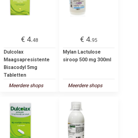
€ 4.
€ 4.
48
95
Dulcolax
Mylan Lactulose
Maagsapresistente
siroop 500 mg 300ml
Bisacodyl 5mg
Tabletten
Meerdere shops
Meerdere shops