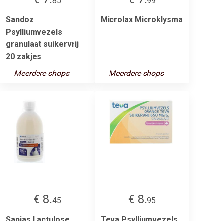
85
99
Sandoz
Microlax Microklysma
Psylliumvezels
granulaat suikervrij
20 zakjes
Meerdere shops
Meerdere shops
€ 8.
€ 8.
45
95
Sanias Lactulose
Teva Psylliumvezels