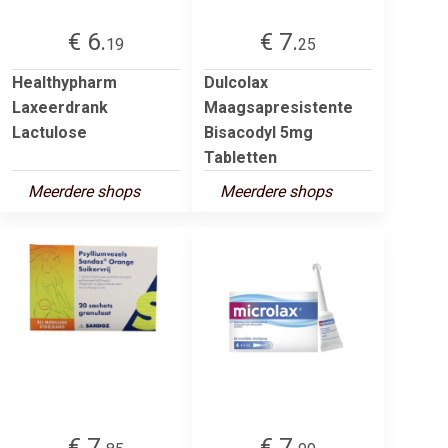
€ 6.
€ 7.
19
25
Healthypharm
Dulcolax
Laxeerdrank
Maagsapresistente
Lactulose
Bisacodyl 5mg
Tabletten
Meerdere shops
Meerdere shops
€ 7.
€ 7.