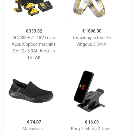
€ 333.52
€ 1896.00
DCD800H2T 18V Li-ion
Trouwringen Geel En
Accu Klopboormachine
Witgoud 3,5mm
Set (2x 5.0Ah Accu) In
TSTAK
€ 74.87
€ 16.03
Mocassins -
Korg Pitchclip 2 Tuner