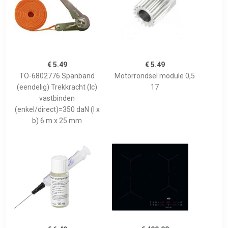
€ 5.49
€ 5.49
TO-6802776 Spanband
Motorrondsel module 0,5
(eendelig) Trekkracht (lc)
17
vastbinden
(enkel/direct)=350 daN (l x
b) 6 m x 25 mm