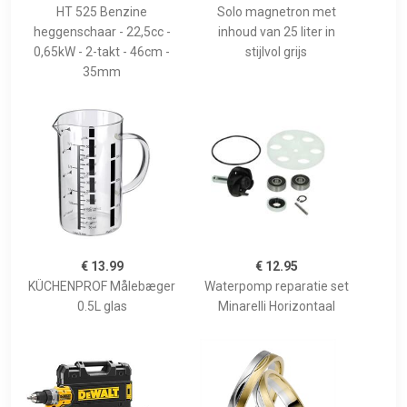
HT 525 Benzine
Solo magnetron met
heggenschaar - 22,5cc -
inhoud van 25 liter in
0,65kW - 2-takt - 46cm -
stijlvol grijs
35mm
€ 13.99
€ 12.95
KÜCHENPROF Målebæger
Waterpomp reparatie set
0.5L glas
Minarelli Horizontaal