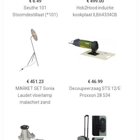
€ 6.49
€ 499.00
Seuthe 101
Hob2Hood inductie
Stoomdestillaat (*101)
kookplaat ILB64334CB
€ 451.23
€ 46.99
MARKET SET Sonia
Decoupeerzaag STS 12/E
Laudet vloerlamp
Proxxon 28 534
malachiet zand