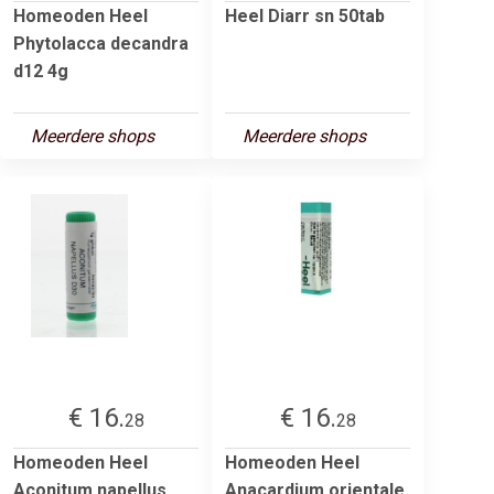
Homeoden Heel
Heel Diarr sn 50tab
Phytolacca decandra
d12 4g
Meerdere shops
Meerdere shops
€ 16.
€ 16.
28
28
Homeoden Heel
Homeoden Heel
Aconitum napellus
Anacardium orientale