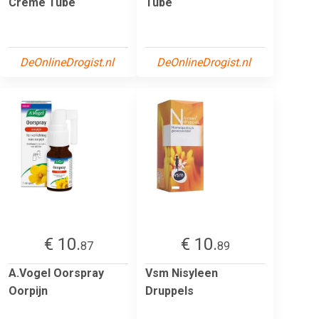
Crème Tube
Tube
DeOnlineDrogist.nl
DeOnlineDrogist.nl
€ 10.
€ 10.
87
89
A.Vogel Oorspray
Vsm Nisyleen
Oorpijn
Druppels