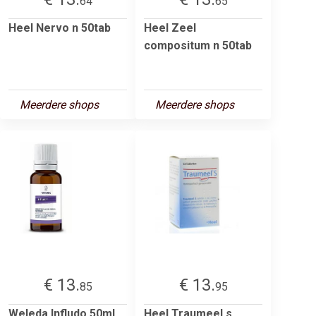
64
65
Heel Nervo n 50tab
Heel Zeel
compositum n 50tab
Meerdere shops
Meerdere shops
€ 13.
€ 13.
85
95
Weleda Infludo 50ml
Heel Traumeel s