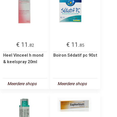
€ 11.
€ 11.
82
85
Heel Vinceel h mond
Boiron Sédatif pc 90st
& keelspray 20ml
Meerdere shops
Meerdere shops