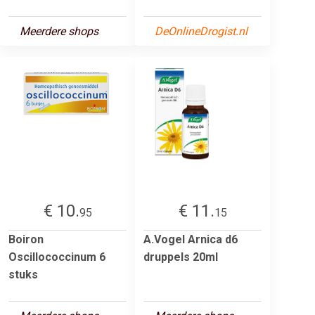
Meerdere shops
DeOnlineDrogist.nl
€ 10.
€ 11.
95
15
Boiron
A.Vogel Arnica d6
Oscillococcinum 6
druppels 20ml
stuks