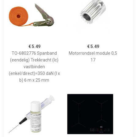
€ 5.49
€ 5.49
TO-6802776 Spanband
Motorrondsel module 0,5
(eendelig) Trekkracht (lc)
17
vastbinden
(enkel/direct)=350 daN (l x
b) 6 m x 25 mm