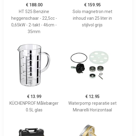
€ 188.00
€ 159.95
HT 525 Benzine
Solo magnetron met
heggenschaar - 22,5cc -
inhoud van 25 liter in
0,65kW - 2-takt - 46cm -
stijlvol grijs
35mm
€ 13.99
€ 12.95
KÜCHENPROF Målebæger
Waterpomp reparatie set
0.5L glas
Minarelli Horizontaal