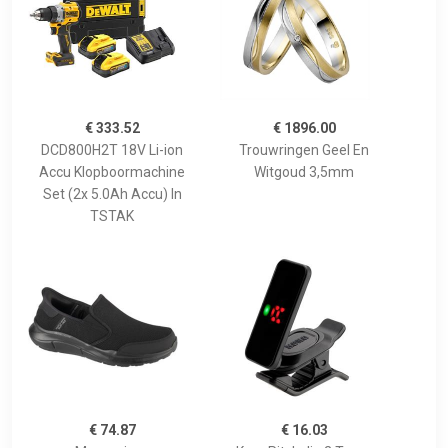
€ 333.52
€ 1896.00
DCD800H2T 18V Li-ion
Trouwringen Geel En
Accu Klopboormachine
Witgoud 3,5mm
Set (2x 5.0Ah Accu) In
TSTAK
€ 74.87
€ 16.03