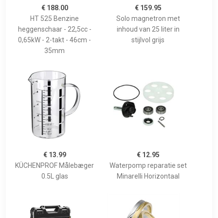
€ 188.00
€ 159.95
HT 525 Benzine
Solo magnetron met
heggenschaar - 22,5cc -
inhoud van 25 liter in
0,65kW - 2-takt - 46cm -
stijlvol grijs
35mm
€ 13.99
€ 12.95
KÜCHENPROF Målebæger
Waterpomp reparatie set
0.5L glas
Minarelli Horizontaal