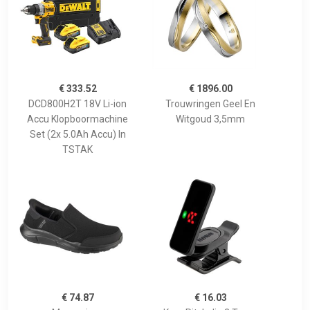
€ 333.52
€ 1896.00
DCD800H2T 18V Li-ion
Trouwringen Geel En
Accu Klopboormachine
Witgoud 3,5mm
Set (2x 5.0Ah Accu) In
TSTAK
€ 74.87
€ 16.03