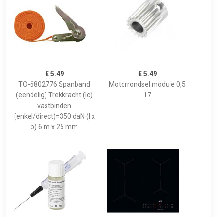
€ 5.49
€ 5.49
TO-6802776 Spanband
Motorrondsel module 0,5
(eendelig) Trekkracht (lc)
17
vastbinden
(enkel/direct)=350 daN (l x
b) 6 m x 25 mm