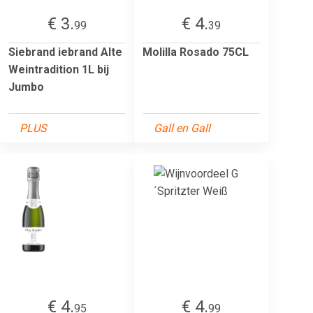
€ 3.
€ 4.
99
39
Siebrand iebrand Alte
Molilla Rosado 75CL
Weintradition 1L bij
Jumbo
PLUS
Gall en Gall
€ 4.
€ 4.
95
99