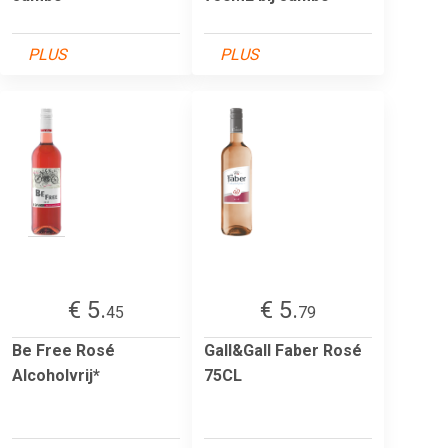
PLUS
PLUS
€ 5.
€ 5.
45
79
Be Free Rosé
Gall&Gall Faber Rosé
Alcoholvrij*
75CL