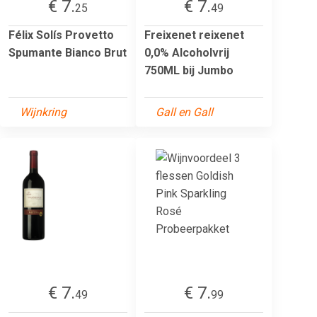
€ 7.
€ 7.
25
49
Félix Solís Provetto
Freixenet reixenet
Spumante Bianco Brut
0,0% Alcoholvrij
750ML bij Jumbo
Wijnkring
Gall en Gall
€ 7.
€ 7.
49
99