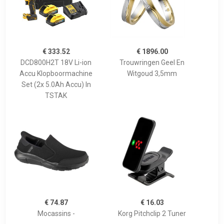
€ 333.52
€ 1896.00
DCD800H2T 18V Li-ion
Trouwringen Geel En
Accu Klopboormachine
Witgoud 3,5mm
Set (2x 5.0Ah Accu) In
TSTAK
€ 74.87
€ 16.03
Mocassins -
Korg Pitchclip 2 Tuner