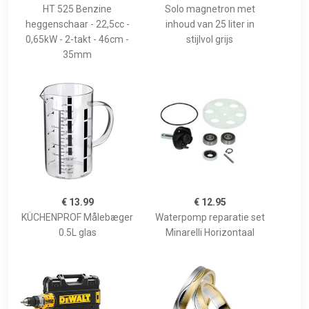
HT 525 Benzine
Solo magnetron met
heggenschaar - 22,5cc -
inhoud van 25 liter in
0,65kW - 2-takt - 46cm -
stijlvol grijs
35mm
€ 13.99
€ 12.95
KÜCHENPROF Målebæger
Waterpomp reparatie set
0.5L glas
Minarelli Horizontaal