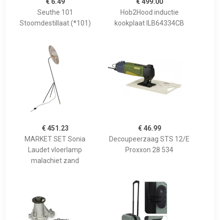
€ 6.49
€ 499.00
Seuthe 101
Hob2Hood inductie
Stoomdestillaat (*101)
kookplaat ILB64334CB
€ 451.23
€ 46.99
MARKET SET Sonia
Decoupeerzaag STS 12/E
Laudet vloerlamp
Proxxon 28 534
malachiet zand