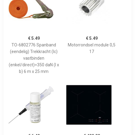
€ 5.49
€ 5.49
TO-6802776 Spanband
Motorrondsel module 0,5
(eendelig) Trekkracht (lc)
17
vastbinden
(enkel/direct)=350 daN (l x
b) 6 m x 25 mm