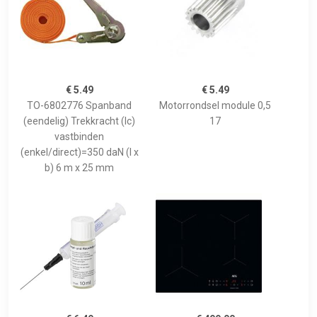
€ 5.49
€ 5.49
TO-6802776 Spanband
Motorrondsel module 0,5
(eendelig) Trekkracht (lc)
17
vastbinden
(enkel/direct)=350 daN (l x
b) 6 m x 25 mm