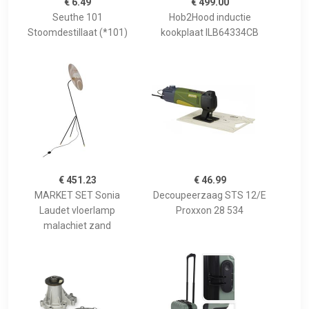
€ 6.49
€ 499.00
Seuthe 101
Hob2Hood inductie
Stoomdestillaat (*101)
kookplaat ILB64334CB
€ 451.23
€ 46.99
MARKET SET Sonia
Decoupeerzaag STS 12/E
Laudet vloerlamp
Proxxon 28 534
malachiet zand