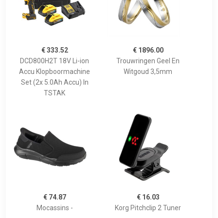
€ 333.52
€ 1896.00
DCD800H2T 18V Li-ion
Trouwringen Geel En
Accu Klopboormachine
Witgoud 3,5mm
Set (2x 5.0Ah Accu) In
TSTAK
€ 74.87
€ 16.03
Mocassins -
Korg Pitchclip 2 Tuner