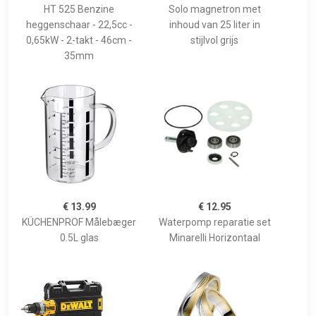
HT 525 Benzine
Solo magnetron met
heggenschaar - 22,5cc -
inhoud van 25 liter in
0,65kW - 2-takt - 46cm -
stijlvol grijs
35mm
€ 13.99
€ 12.95
KÜCHENPROF Målebæger
Waterpomp reparatie set
0.5L glas
Minarelli Horizontaal