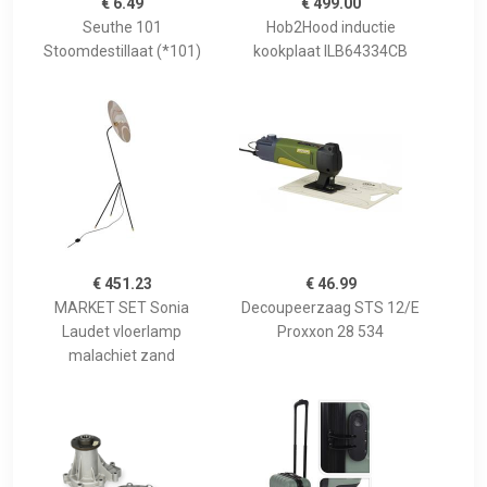
€ 6.49
€ 499.00
Seuthe 101
Hob2Hood inductie
Stoomdestillaat (*101)
kookplaat ILB64334CB
€ 451.23
€ 46.99
MARKET SET Sonia
Decoupeerzaag STS 12/E
Laudet vloerlamp
Proxxon 28 534
malachiet zand