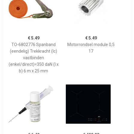
€ 5.49
€ 5.49
TO-6802776 Spanband
Motorrondsel module 0,5
(eendelig) Trekkracht (lc)
17
vastbinden
(enkel/direct)=350 daN (l x
b) 6 m x 25 mm