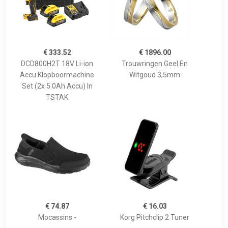
€ 333.52
€ 1896.00
DCD800H2T 18V Li-ion
Trouwringen Geel En
Accu Klopboormachine
Witgoud 3,5mm
Set (2x 5.0Ah Accu) In
TSTAK
€ 74.87
€ 16.03
Mocassins -
Korg Pitchclip 2 Tuner