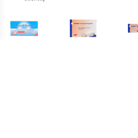
€ 1.49
€ 5.50
Clear & Simple 3
Zwangerschapstest 3st
Zw
Zwangerschapsteststrips
3 st