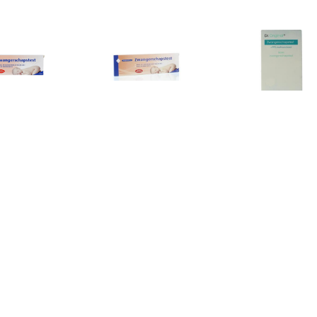
€ 5.50
€ 4.15
€ 4.9
angerschapstest
Zwangerschapstest
Zwangerscha
Midstream
(midstream) 1 stuk
Stuk