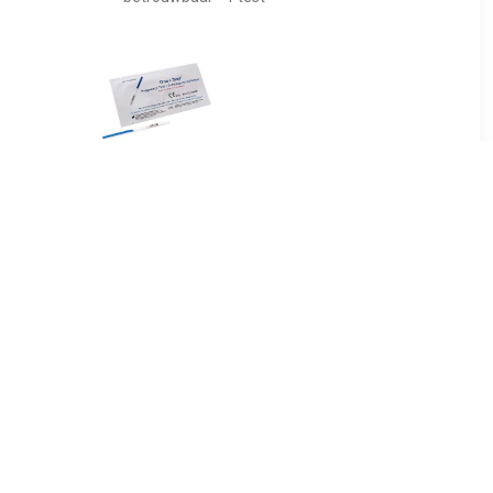
9
€ 4.49
pstest 2
Zwangerschap Test
s
Dipstick per stuk