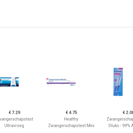
€ 7.29
€ 4.75
€ 2.0
angerschapstest
Healthy
Zwangerschap
Ultravroeg
Zwangerschapstest Mini
Stuks - 99% 