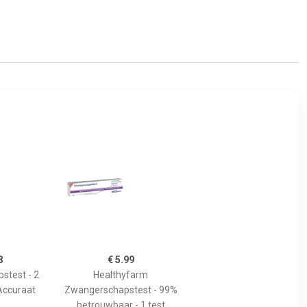
8
€ 5.99
stest - 2
Healthyfarm
Accuraat
Zwangerschapstest - 99%
betrouwbaar - 1 test