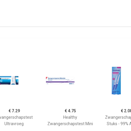
€ 7.29
€ 4.75
€ 2.0
angerschapstest
Healthy
Zwangerschap
Ultravroeg
Zwangerschapstest Mini
Stuks - 99% 