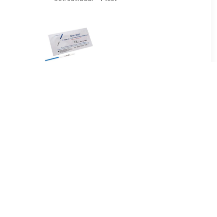
9
€ 4.49
pstest 2
Zwangerschap Test
s
Dipstick per stuk