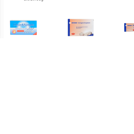
€ 1.49
€ 5.50
Clear & Simple 3
Zwangerschapstest 3st
Zw
Zwangerschapsteststrips
3 st