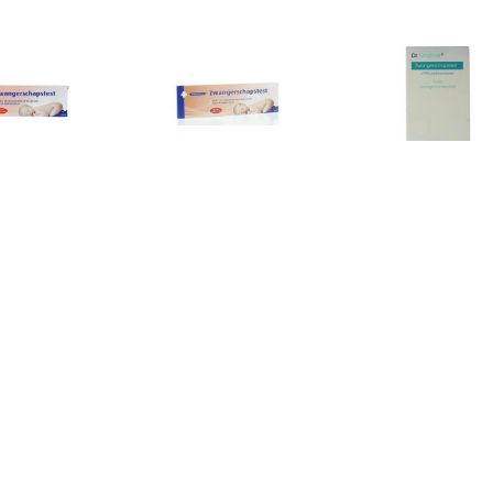
€ 5.50
€ 4.15
€ 4.9
angerschapstest
Zwangerschapstest
Zwangerscha
Midstream
(midstream) 1 stuk
Stuk