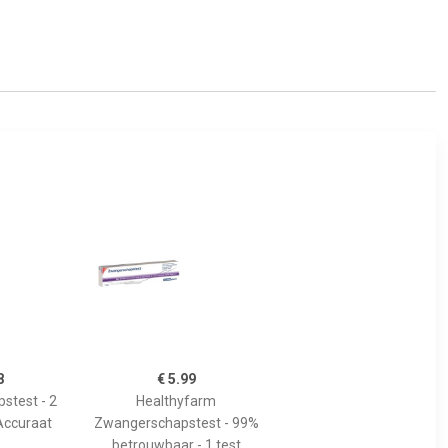
8
€ 5.99
stest - 2
Healthyfarm
Accuraat
Zwangerschapstest - 99%
betrouwbaar - 1 test