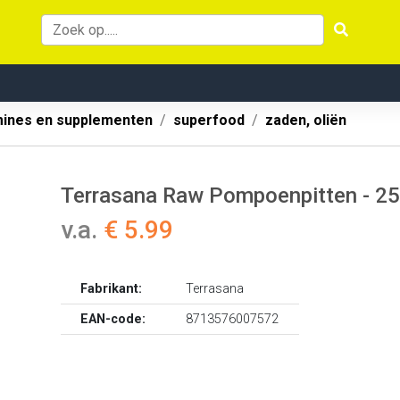
mines en supplementen
superfood
zaden, oliën
Terrasana Raw Pompoenpitten - 25
v.a.
€ 5.99
Fabrikant:
Terrasana
EAN-code:
8713576007572