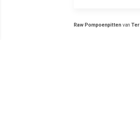
Raw Pompoenpitten
van
Ter
Raw Pompoenpi
Pompoenpitten zijn de zaadjes 
Meest populaire producten