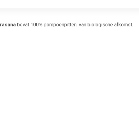
rasana
bevat 100% pompoenpitten, van biologische afkomst.
tten Terrasana eigenschappen
van een pompoen en worden gedroogd gegeten. Pompoenpitten zijn