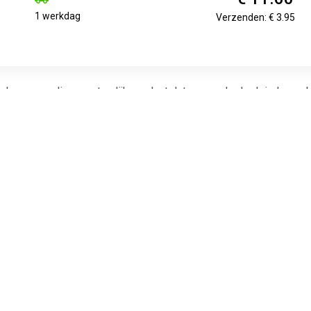
1 werkdag
Verzenden: € 3.95
n hoogwaardig en natuurlijk product dat voor vele doeleinden ge
e hoogste kwaliteit. Met Wiertz Zuivere Bijenwas kunt u rekenen 