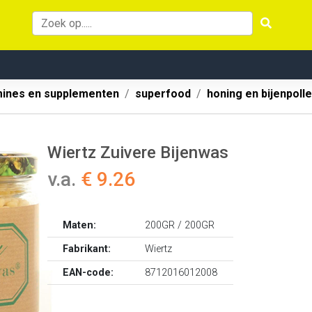
mines en supplementen
superfood
honing en bijenpoll
Wiertz Zuivere Bijenwas
v.a.
€ 9.26
Maten:
200GR / 200GR
Fabrikant:
Wiertz
EAN-code:
8712016012008