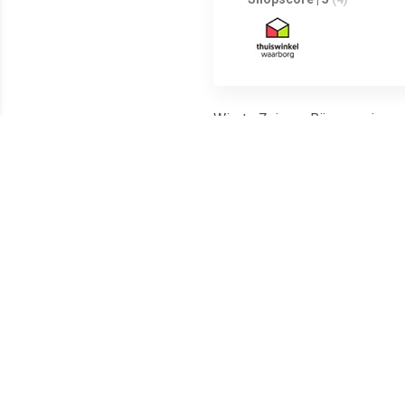
Wiertz Zuivere Bijenwas is ee
Nederlandse bijen en is van d
Meest populaire producten