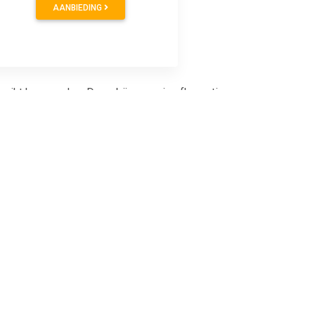
AANBIEDING
bruikt kan worden. Deze bijenwas is afkomstig van
op een puur en zuiver product dat