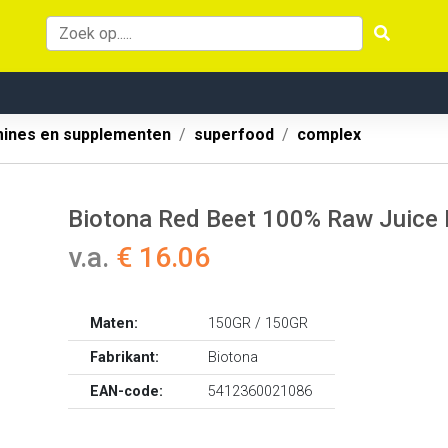
mines en supplementen
superfood
complex
Biotona Red Beet 100% Raw Juice
v.a.
€ 16.06
Maten:
150GR / 150GR
Fabrikant:
Biotona
EAN-code:
5412360021086