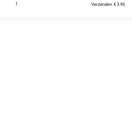
1
Verzenden: € 3.95
€ 18.90
1 werkdag
Verzenden: € 3.95
€ 18.90
1
Verzenden: € 3.95
ce Powder is een rode biet poeder. De rode biet staat bekend 
ode bieten, gebruikt in Biotona poeder, is een waardevolle bron 