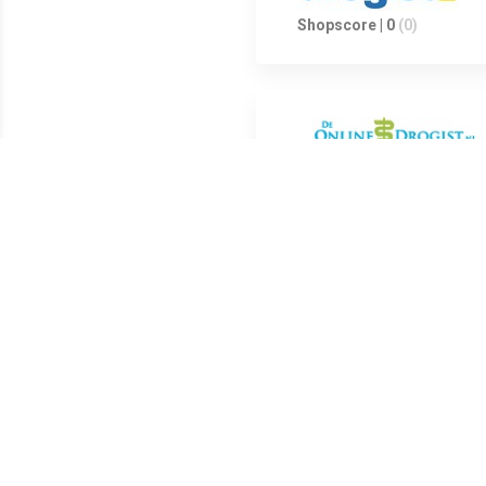
Shopscore | 0
(0)
Shopscore | 5
(4)
Shopscore | 1.5
(2)
Biotona Red Beet 100% Raw Jui
sap van biologisch geteelde r