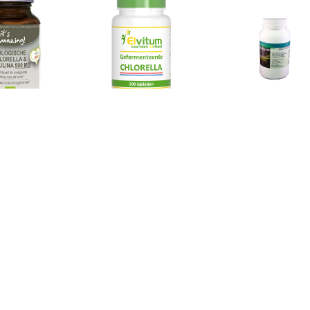
€ 12.95
€ 10.36
€ 12.
lorella & Spirulina
Chlorella Tabletten
Chlorella Ta
Tabletten
€ 15.77
€ 15.65
€ 17.
hlorella Tabletten
Chlorella Raw Poeder
Chlorella Tabl