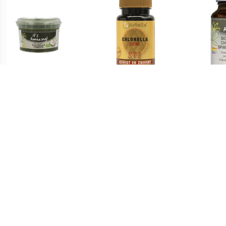
€ 10.95
€ 12.71
Chlorella Powder
Chlorella 200mg Tabletten
Ch
€ 14.21
€ 15.46
Chlorella Bio Tabletten
Europese Chlorella Poeder
C