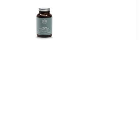
29
€ 13.46
bletten
Europese Chlorella 775mg
Capsules
90
€ 11.95
etten Bio
It's Amazing Bio Chlorella