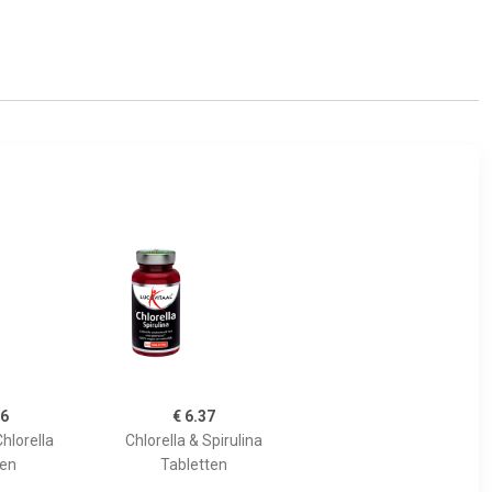
16
€ 6.37
hlorella
Chlorella & Spirulina
ten
Tabletten