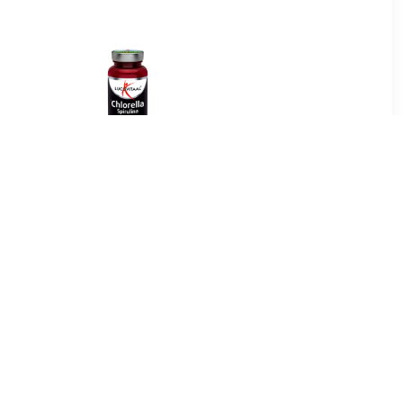
16
€ 6.37
hlorella
Chlorella & Spirulina
ten
Tabletten