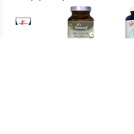
€ 5.97
€ 12.95
Chlorella 100% Puur
Chlorella 500 mg
S
Tabletten
Tabletten