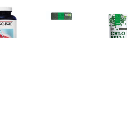
€ 15.40
€ 13.72
€ 17.
pirulina Chlorella
Vegan Chlorella Raw
Biologische C
Tabletten
Powder
Tablet