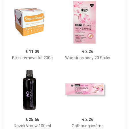
€ 11.09
€ 2.26
Bikini removal kit 200g
Wax strips body 20 Stuks
€ 25.66
€ 2.26
Razoli Vrouw 100 ml
Ontharingscrème