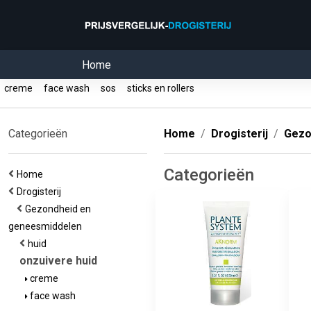
Home
creme
face wash
sos
sticks en rollers
Categorieën
Home
Drogisterij
Gezo
Categorieën
Home
Drogisterij
Gezondheid en
geneesmiddelen
huid
onzuivere huid
creme
face wash