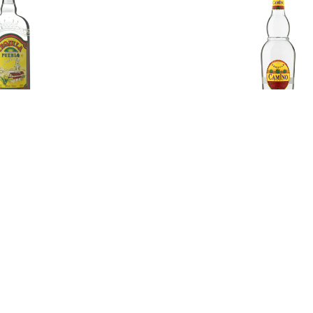
€ 16.99
€ 16.99
€ 18.
equila Silver 70CL
Reposado 70CL
Real Tequi
€ 22.99
€ 22.99
€ 23.
tiguo Anejo 70CL
Antiguo Plata 70CL
70CL