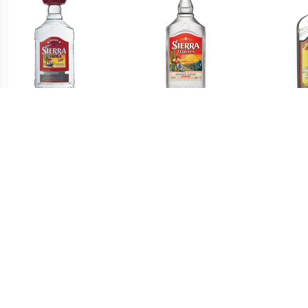
€ 12.99
€ 16.99
Silver 35CL
Blanco 70CL
T
€ 19.69
€ 21.19
Especial Silver 70CL
Mexican Aguave Spirit
An
Alcoholvrij 50CL