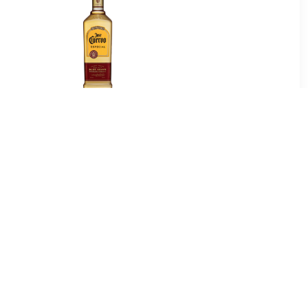
99
€ 19.69
la 70CL
Especial Gold 70CL
49
€ 24.99
Lyre's Agave Blanco
Alcoholvrij 70CL