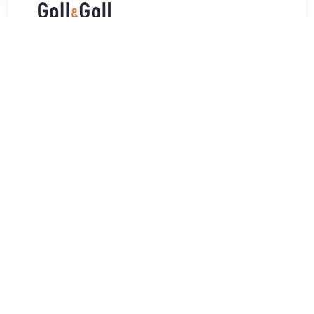
€ 28.99
Verzenden: € 7.00
Voor 22:00 besteld, morgen
in huis
Een handgemaakte frisse gin met zeer herkenbare citrus
smaak. Gemaakt van Siciliaanse bloedsinaasappels.
Alcoholpercentage: 43%. Inhoud: 70cl.
TERUG