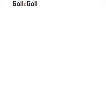
€ 28.99
Verzenden: € 7.00
Voor 22:00 besteld, morgen
in huis
Gin met een Afrikaanse infusie met verse, komkommer
gecombineerd met Karoo-aloë, is dit een soepele, geurige,
en best wel een complexe Gin te noemen.
Alcoholpercentage: 43%. Inhoud: 70cl.
TERUG